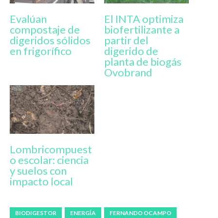
Evalúan
El INTA optimiza
compostaje de
biofertilizante a
digeridos sólidos
partir del
en frigorífico
digerido de
planta de biogás
Ovobrand
Lombricompuest
o escolar: ciencia
y suelos con
impacto local
BIODIGESTOR
ENERGÍA
FERNANDO OCAMPO