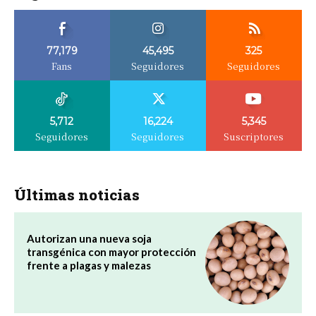
77,179
45,495
325
Fans
Seguidores
Seguidores
5,712
16,224
5,345
Seguidores
Seguidores
Suscriptores
Últimas noticias
Autorizan una nueva soja
transgénica con mayor protección
frente a plagas y malezas