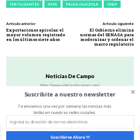
FERTILIZANTES
INTA
PAULA OLAIZOLA
UNLP
Artículo anterior
Artículo siguiente
Exportaciones apícolas: el
El Gobierno elimina
mayor volumen registrado
normas del SENASA para
en los últimos siete años
modernizar y ordenar el
marco regulatorio
Noticias De Campo
https://www.noticiasdecampo.com/
Suscribite a nuestro newsletter
Todas las Noticias de Campo en un sólo lugar.
Te enviamos una vez por semana las noticias más
leídas en nuestras redes sociales.
Suscribirse Ahora !!!