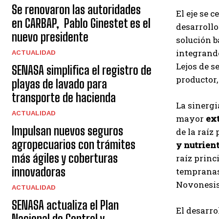
Se renovaron las autoridades
El eje se 
en CARBAP, Pablo Ginestet es el
desarrollo
nuevo presidente
solución b
integrand
ACTUALIDAD
Lejos de s
SENASA simplifica el registro de
productor,
playas de lavado para
transporte de hacienda
La sinergi
ACTUALIDAD
mayor
ext
Impulsan nuevos seguros
de la raíz
agropecuarios con trámites
y nutrien
más ágiles y coberturas
raíz princ
innovadoras
tempranas
Novonesis
ACTUALIDAD
SENASA actualiza el Plan
El desarro
Nacional de Control y