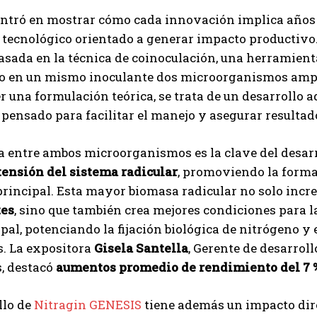
centró en mostrar cómo cada innovación implica años
 tecnológico orientado a generar impacto productivo. 
Suscribite al Newsletter
asada en la técnica de coinoculación, una herramien
o en un mismo inoculante dos microorganismos amp
er una formulación teórica, se trata de un desarrollo
 pensado para facilitar el manejo y asegurar resultad
QUIERO SUSCRIBIRME
Leí y acepto la
Política de Privacidad
.
a entre ambos microorganismos es la clave del desar
ensión del sistema radicular
, promoviendo la form
 principal. Esta mayor biomasa radicular no solo inc
tes
, sino que también crea mejores condiciones para 
ipal, potenciando la fijación biológica de nitrógeno y 
. La expositora
Gisela Santella
, Gerente de desarroll
, destacó
aumentos promedio de rendimiento del 7 % 
llo de
Nitragin GENESIS
tiene además un impacto direc