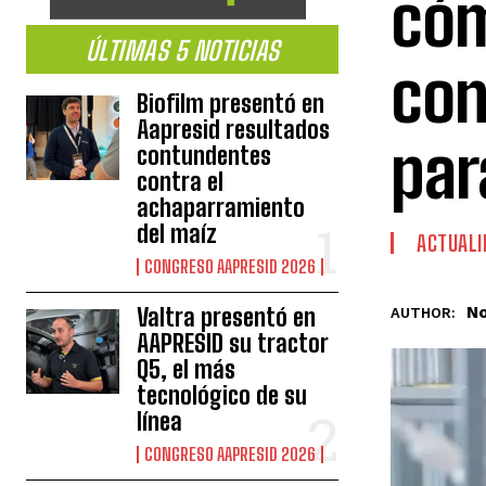
cóm
ÚLTIMAS 5 NOTICIAS
con
Biofilm presentó en
Aapresid resultados
par
contundentes
contra el
achaparramiento
del maíz
ACTUALI
CONGRESO AAPRESID 2026
No
Valtra presentó en
AUTHOR:
AAPRESID su tractor
Q5, el más
tecnológico de su
línea
CONGRESO AAPRESID 2026