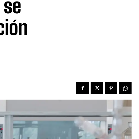
 se
ción