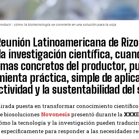
roducir : cómo la biotecnología se convierte en una solución para la soja
Reunión Latinoamericana de Rizo
a investigación científica, cuan
mas concretos del productor, p
ienta práctica, simple de aplica
tividad y la sustentabilidad del 
rada puesta en transformar conocimiento científico e
e biosoluciones
Novonesis
presentó durante la
XXXII
ómo la tecnología y la investigación pueden traducirs
específicamente para responder a las necesidades real