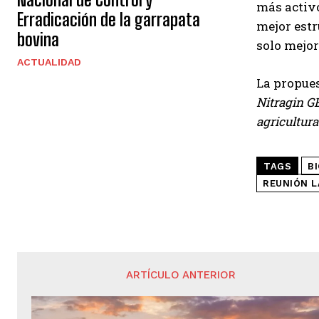
más activ
Erradicación de la garrapata
mejor estr
bovina
solo mejor
ACTUALIDAD
La propues
Nitragin G
agricultura
TAGS
B
REUNIÓN L
ARTÍCULO ANTERIOR