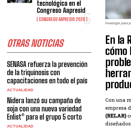
tecnológica en el
Congreso Aapresid
CONGRESO AAPRESID 2026
Investigar para p
En la 
OTRAS NOTICIAS
cómo l
proble
SENASA refuerza la prevención
herram
de la triquinosis con
capacitaciones en todo el país
produc
ACTUALIDAD
Nidera lanzó su campaña de
Con una mi
soja con una nueva variedad
empresa d
(RELAR)
c
Enlist® para el grupo 5 corto
diseñados 
ACTUALIDAD