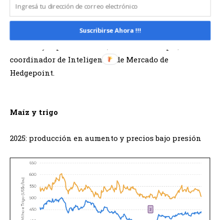
el biodiésel en EE. UU. y el clima en Sudamérica y EE.
UU. El momento en que se produzca cada uno de ellos
Suscribirse Ahora !!!
puede traer un entorno diferente al lateral registrado
en la mayor parte de 2025», afirma Luiz Roque,
coordinador de Inteligencia de Mercado de
Hedgepoint.
Maíz y trigo
2025: producción en aumento y precios bajo presión