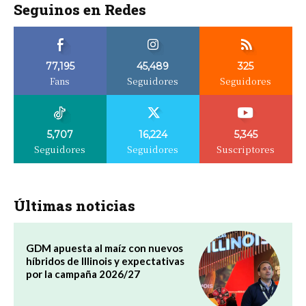
Seguinos en Redes
77,195
45,489
325
Fans
Seguidores
Seguidores
5,707
16,224
5,345
Seguidores
Seguidores
Suscriptores
Últimas noticias
GDM apuesta al maíz con nuevos
híbridos de Illinois y expectativas
por la campaña 2026/27