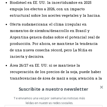
Biodiésel en EE. UU.: la incertidumbre en 2025
empuja los efectos a 2026, con un impacto
estructural sobre los aceites vegetales y la harina.
Oferta sudamericana: el clima irregular en
momentos de siembra/desarrollo en Brasil y
Argentina genera dudas sobre el potencial real de
producción. Por ahora, se mantiene la tendencia
de una nueva cosecha récord, pero La Niña es
incierta y decisiva.
Área 26/27 en EE. UU.: si se mantiene la
recuperación de los precios de la soja, puede haber
transferencias de área de maíz a soja; atención a la
siembra a partir de abril.
Suscribite a nuestro newsletter
«La dinámica del complejo de la soja en 2026
Te enviamos una vez por semana las noticias más
leídas en nuestras redes sociales.
dependerá especialmente de tres engranajes: China,