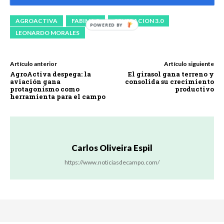
AGROACTIVA
FABIMAG
GENERACION 3.0
LEONARDO MORALES
Artículo anterior
Artículo siguiente
AgroActiva despega: la
El girasol gana terreno y
aviación gana
consolida su crecimiento
protagonismo como
productivo
herramienta para el campo
Carlos Oliveira Espil
https://www.noticiasdecampo.com/