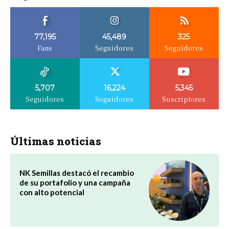
77,195
45,489
325
Fans
Seguidores
Seguidores
5,707
16,224
5,345
Seguidores
Seguidores
Suscriptores
Últimas noticias
NK Semillas destacó el recambio
de su portafolio y una campaña
con alto potencial