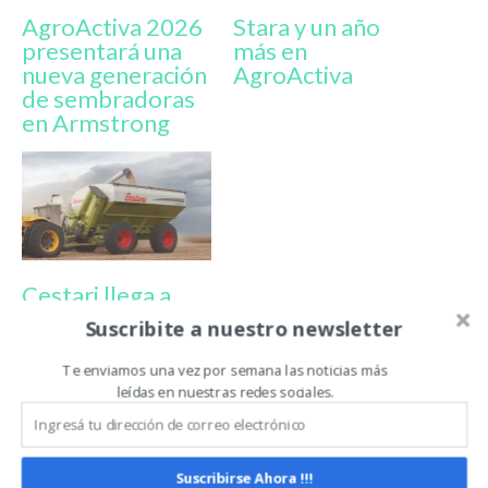
AgroActiva 2026
Stara y un año
presentará una
más en
nueva generación
AgroActiva
de sembradoras
en Armstrong
Cestari llega a
AgroActiva 2026
Suscribite a nuestro newsletter
con lanzamientos,
tecnología
Te enviamos una vez por semana las noticias más
internacional y
leídas en nuestras redes sociales.
una primicia para
el campo
argentino
Suscribirse Ahora !!!