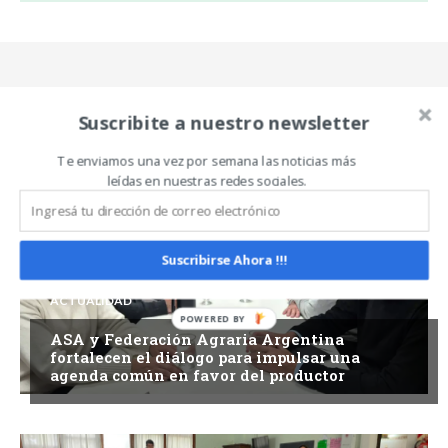
Suscribite a nuestro newsletter
Related Articles
Te enviamos una vez por semana las noticias más
ALL
MÁS
leídas en nuestras redes sociales.
Suscribirse Ahora !!!
ACTUALIDAD
ASA y Federación Agraria Argentina
fortalecen el diálogo para impulsar una
agenda común en favor del productor