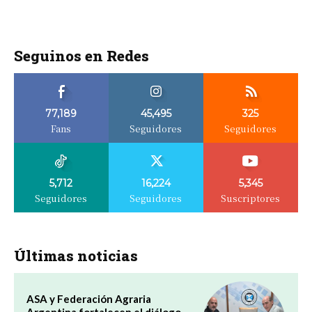
Seguinos en Redes
77,189
45,495
325
Fans
Seguidores
Seguidores
5,712
16,224
5,345
Seguidores
Seguidores
Suscriptores
Últimas noticias
ASA y Federación Agraria
Argentina fortalecen el diálogo