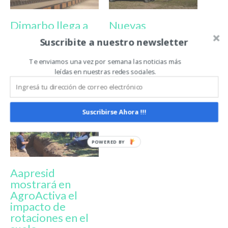
Dimarbo llega a
Nuevas
AgroActiva con
soluciones
Suscribite a nuestro newsletter
soluciones
habitacionales
integrales para el
llegan a la
Te enviamos una vez por semana las noticias más
sector
muestra
leídas en nuestras redes sociales.
productivo y
avícola
Suscribirse Ahora !!!
Aapresid
mostrará en
AgroActiva el
impacto de
rotaciones en el