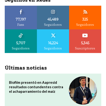
77,197
45,489
325
Fans
Seguidores
Seguidores
5,707
16,224
5,345
Seguidores
Seguidores
Suscriptores
Últimas noticias
Biofilm presentó en Aapresid
resultados contundentes contra
el achaparramiento del maíz