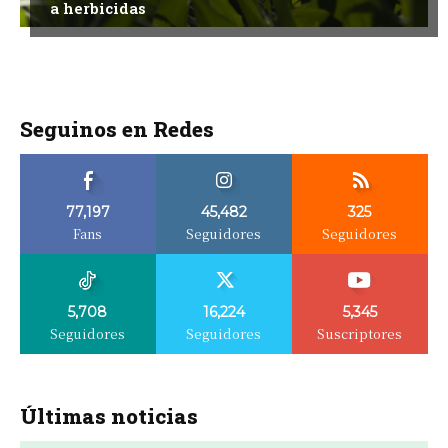
a herbicidas
Seguinos en Redes
77,197
45,482
325
Fans
Seguidores
Seguidores
5,708
16,224
5,345
Seguidores
Seguidores
Suscriptores
Últimas noticias