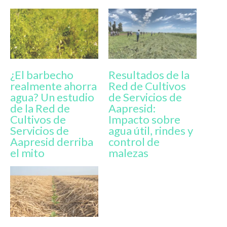
¿El barbecho
Resultados de la
realmente ahorra
Red de Cultivos
agua? Un estudio
de Servicios de
de la Red de
Aapresid:
Cultivos de
Impacto sobre
Servicios de
agua útil, rindes y
Aapresid derriba
control de
el mito
malezas