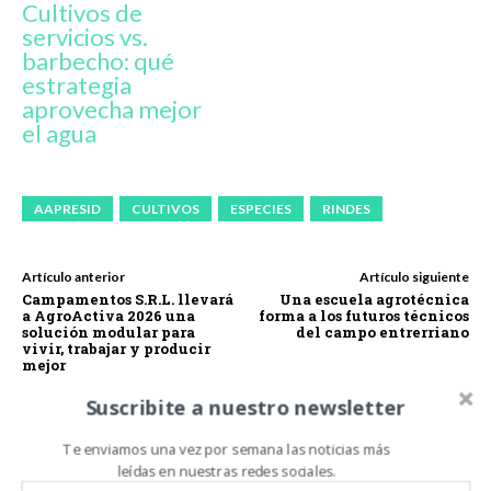
Cultivos de
servicios vs.
barbecho: qué
estrategia
aprovecha mejor
el agua
AAPRESID
CULTIVOS
ESPECIES
RINDES
Artículo anterior
Artículo siguiente
Campamentos S.R.L. llevará
Una escuela agrotécnica
a AgroActiva 2026 una
forma a los futuros técnicos
solución modular para
del campo entrerriano
vivir, trabajar y producir
mejor
Suscribite a nuestro newsletter
Te enviamos una vez por semana las noticias más
leídas en nuestras redes sociales.
Carlos Oliveira Espil