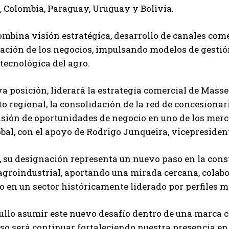
 Colombia, Paraguay, Uruguay y Bolivia.
combina visión estratégica, desarrollo de canales come
Suscribite al Newsletter
ción de los negocios, impulsando modelos de gestión
tecnológica del agro.
a posición, liderará la estrategia comercial de Mass
QUIERO SUSCRIBIRME
o regional, la consolidación de la red de concesionar
sión de oportunidades de negocio en uno de los merc
Leí y acepto la
Política de Privacidad
.
obal, con el apoyo de Rodrigo Junqueira, vicepresid
su designación representa un nuevo paso en la const
agroindustrial, aportando una mirada cercana, colabor
en un sector históricamente liderado por perfiles m
ullo asumir este nuevo desafío dentro de una marca co
 será continuar fortaleciendo nuestra presencia en 