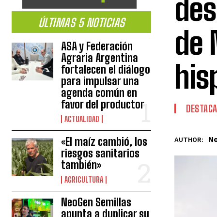
des
ÚLTIMAS 5 NOTICIAS
de 
ASA y Federación
Agraria Argentina
his
fortalecen el diálogo
para impulsar una
agenda común en
favor del productor
DESTAC
ACTUALIDAD
No
«El maíz cambió, los
AUTHOR:
riesgos sanitarios
también»
AGRICULTURA
NeoGen Semillas
apunta a duplicar su