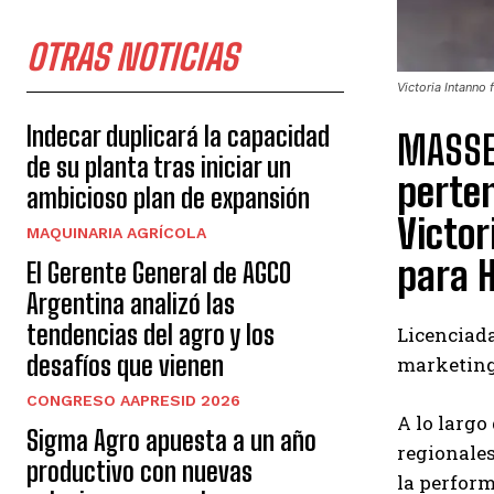
OTRAS NOTICIAS
Victoria Intanno
Indecar duplicará la capacidad
MASSE
de su planta tras iniciar un
perte
ambicioso plan de expansión
Victo
MAQUINARIA AGRÍCOLA
para 
El Gerente General de AGCO
Argentina analizó las
tendencias del agro y los
Licenciada
desafíos que vienen
marketing 
CONGRESO AAPRESID 2026
A lo largo
Sigma Agro apuesta a un año
regionales
productivo con nuevas
la perform