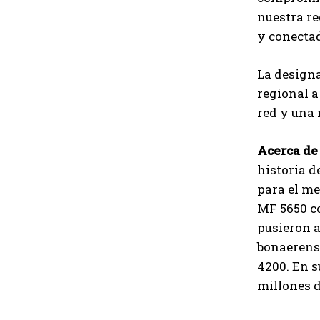
nuestra re
y conecta
La designa
regional a
red y una 
Acerca de
historia d
para el me
MF 5650 co
pusieron a
bonaerense
4200. En s
millones d