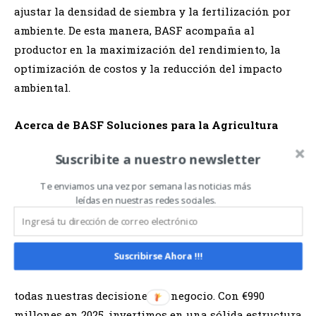
ajustar la densidad de siembra y la fertilización por
ambiente. De esta manera, BASF acompaña al
productor en la maximización del rendimiento, la
optimización de costos y la reducción del impacto
ambiental.
Acerca de BASF Soluciones para la Agricultura
Suscribite a nuestro newsletter
Todo lo que hacemos, lo hacemos por amor a la
agricultura. La agricultura es fundamental para
Te enviamos una vez por semana las noticias más
proporcionar alimentos suficientes y asequibles a
leídas en nuestras redes sociales.
una población en rápido crecimiento, reduciendo al
mismo tiempo el impacto ambiental. Es por este
Suscribirse Ahora !!!
motivo que trabajamos con socios y expertos para
integrar nuestros compromisos de sustentabilidad en
todas nuestras decisiones de negocio. Con €990
millones en 2025, invertimos en una sólida estructura