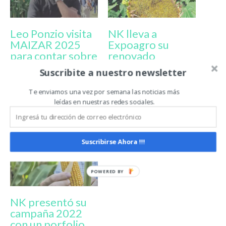
Leo Ponzio visita
NK lleva a
MAIZAR 2025
Expoagro su
para contar sobre
renovado
su rol como
porfolio
Suscribite a nuestro newsletter
productor en el
sumando
agro y su debut
rendimiento,
Te enviamos una vez por semana las noticias más
como embajador
adaptabilidad y
leídas en nuestras redes sociales.
de NK
recursos
tecnológicos
Suscribirse Ahora !!!
NK presentó su
campaña 2022
con un porfolio