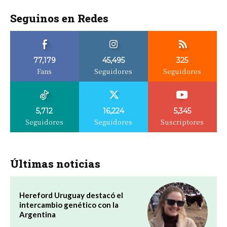
Seguinos en Redes
77,179
45,495
325
Fans
Seguidores
Seguidores
5,712
16,224
5,345
Seguidores
Seguidores
Suscriptores
Últimas noticias
Hereford Uruguay destacó el
intercambio genético con la
Argentina