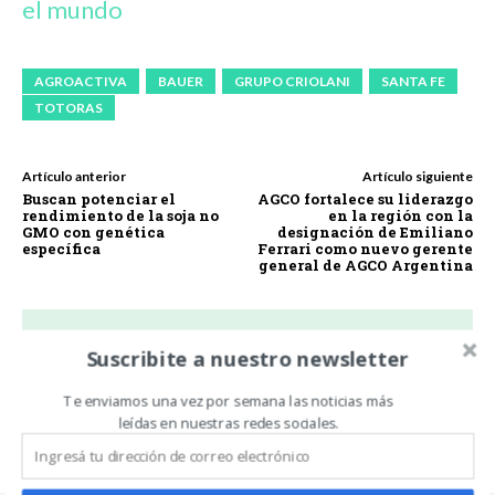
el mundo
AGROACTIVA
BAUER
GRUPO CRIOLANI
SANTA FE
TOTORAS
Artículo anterior
Artículo siguiente
Buscan potenciar el
AGCO fortalece su liderazgo
rendimiento de la soja no
en la región con la
GMO con genética
designación de Emiliano
específica
Ferrari como nuevo gerente
general de AGCO Argentina
Suscribite a nuestro newsletter
Carlos Oliveira Espil
Te enviamos una vez por semana las noticias más
https://www.noticiasdecampo.com/
leídas en nuestras redes sociales.