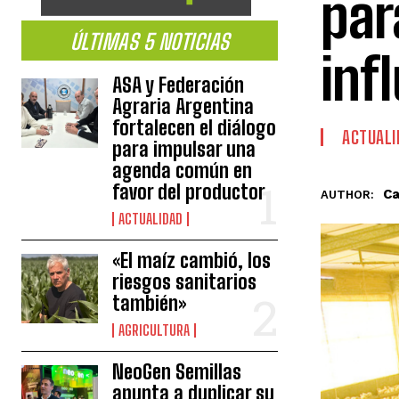
par
ÚLTIMAS 5 NOTICIAS
inf
ASA y Federación
Agraria Argentina
fortalecen el diálogo
ACTUALI
para impulsar una
agenda común en
favor del productor
Ca
AUTHOR:
ACTUALIDAD
«El maíz cambió, los
riesgos sanitarios
también»
AGRICULTURA
NeoGen Semillas
apunta a duplicar su