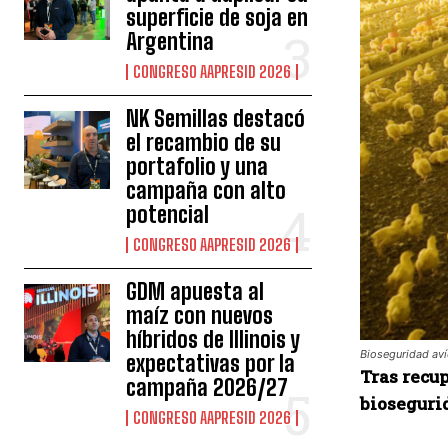
superficie de soja en
Argentina
CONGRESO AAPRESID 2026
NK Semillas destacó
el recambio de su
portafolio y una
campaña con alto
potencial
CONGRESO AAPRESID 2026
GDM apuesta al
maíz con nuevos
híbridos de Illinois y
Bioseguridad avíc
expectativas por la
Tras recup
campaña 2026/27
biosegurid
CONGRESO AAPRESID 2026