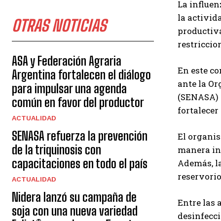
La influen
la activid
OTRAS NOTICIAS
productiva
restriccio
ASA y Federación Agraria
En este co
Argentina fortalecen el diálogo
ante la O
para impulsar una agenda
(SENASA) r
común en favor del productor
fortalecer
ACTUALIDAD
SENASA refuerza la prevención
El organis
de la triquinosis con
manera ind
capacitaciones en todo el país
Además, la
reservorio
ACTUALIDAD
Nidera lanzó su campaña de
Entre las 
soja con una nueva variedad
desinfecci