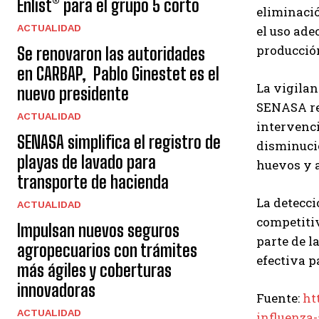
Enlist® para el grupo 5 corto
eliminaci
ACTUALIDAD
el uso ade
producció
Se renovaron las autoridades
en CARBAP, Pablo Ginestet es el
La vigilan
nuevo presidente
SENASA re
ACTUALIDAD
intervenci
SENASA simplifica el registro de
disminució
playas de lavado para
huevos y a
transporte de hacienda
La detecci
ACTUALIDAD
competitiv
Impulsan nuevos seguros
parte de l
agropecuarios con trámites
efectiva p
más ágiles y coberturas
innovadoras
Fuente:
ht
ACTUALIDAD
influenza