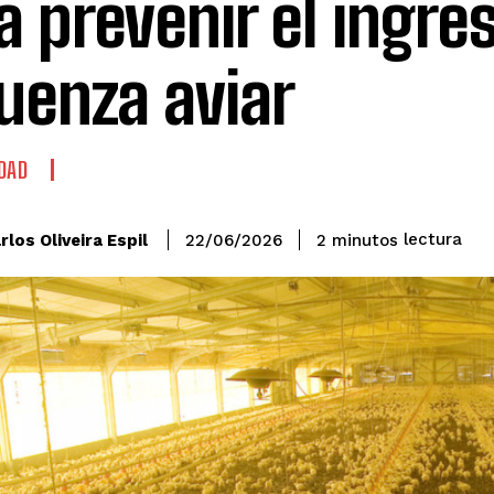
a prevenir el ingre
luenza aviar
DAD
lectura
rlos Oliveira Espil
2
minutos
22/06/2026