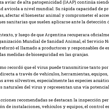
za aviar de alta patogenicidad (IAAP) continúa siend
ad avícola a nivel mundial. Su rápida capacidad de 
s, afectar el bienestar animal y comprometer el acce
nes sanitarias que suelen aplicarse ante la detección 
ntexto, y luego de que Argentina recuperara oficialme
rganización Mundial de Sanidad Animal, el Servicio 
eforzó el llamado a productores y responsables de e
 las medidas de bioseguridad en las granjas.
mo recordó que el virus puede transmitirse tanto por
irecta a través de vehículos, herramientas, equipos,
s aves silvestres, especialmente las especies acuátic
Suscribite al Newsletter
s naturales del virus y representan una vía potencial
acciones recomendadas se destacan la inspección peri
ón de instalaciones, vehículos y equipos, el control es
QUIERO SUSCRIBIRME