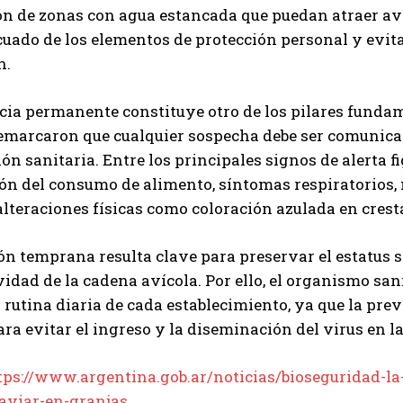
ón de zonas con agua estancada que puedan atraer av
Leí y acepto la
Política de Privacidad
.
cuado de los elementos de protección personal y evita
n.
cia permanente constituye otro de los pilares funda
marcaron que cualquier sospecha debe ser comunicada
ón sanitaria. Entre los principales signos de alerta
n del consumo de alimento, síntomas respiratorios, n
lteraciones físicas como coloración azulada en crestas
ón temprana resulta clave para preservar el estatus s
idad de la cadena avícola. Por ello, el organismo san
a rutina diaria de cada establecimiento, ya que la p
ara evitar el ingreso y la diseminación del virus en l
tps://www.argentina.gob.ar/noticias/bioseguridad-la
-aviar-en-granjas