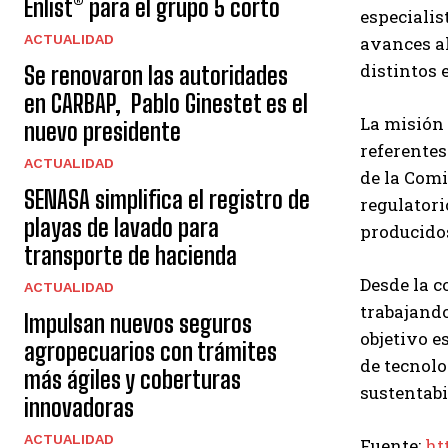
Enlist® para el grupo 5 corto
especialis
ACTUALIDAD
avances al
distintos 
Se renovaron las autoridades
en CARBAP, Pablo Ginestet es el
La misión
nuevo presidente
referentes
ACTUALIDAD
de la Comi
SENASA simplifica el registro de
regulatori
playas de lavado para
producido
transporte de hacienda
Desde la c
ACTUALIDAD
trabajando
Impulsan nuevos seguros
objetivo e
agropecuarios con trámites
de tecnolo
más ágiles y coberturas
sustentabi
innovadoras
ACTUALIDAD
Fuente:
ht