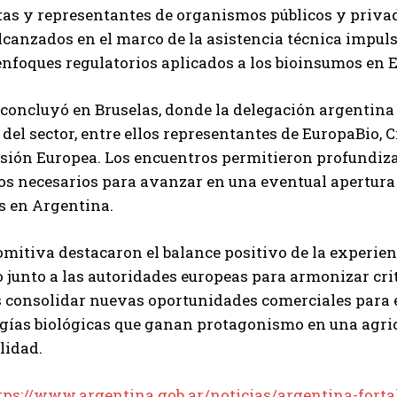
tas y representantes de organismos públicos y privad
QUIERO SUSCRIBIRME
canzados en el marco de la asistencia técnica impu
enfoques regulatorios aplicados a los bioinsumos en 
Leí y acepto la
Política de Privacidad
.
 concluyó en Bruselas, donde la delegación argentin
 del sector, entre ellos representantes de EuropaBio, 
sión Europea. Los encuentros permitieron profundizar 
os necesarios para avanzar en una eventual apertura 
s en Argentina.
omitiva destacaron el balance positivo de la experie
 junto a las autoridades europeas para armonizar crite
s consolidar nuevas oportunidades comerciales para e
gías biológicas que ganan protagonismo en una agric
lidad.
tps://www.argentina.gob.ar/noticias/argentina-forta