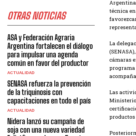
Argentina 
técnica en
OTRAS NOTICIAS
favorezcan
representa
ASA y Federación Agraria
La delegac
Argentina fortalecen el diálogo
(SENASA), 
para impulsar una agenda
cámaras em
común en favor del productor
programa A
ACTUALIDAD
acompaña
SENASA refuerza la prevención
de la triquinosis con
Las activ
capacitaciones en todo el país
Ministerio
certificac
ACTUALIDAD
productos
Nidera lanzó su campaña de
soja con una nueva variedad
Posteriorm