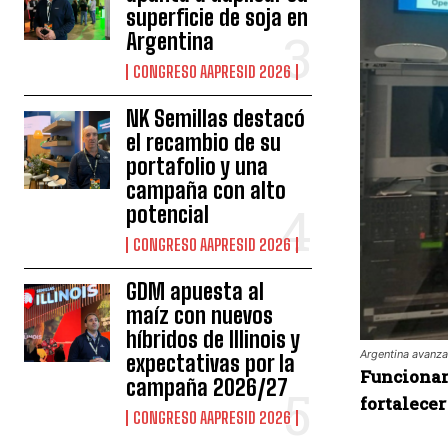
superficie de soja en
Argentina
CONGRESO AAPRESID 2026
NK Semillas destacó
el recambio de su
portafolio y una
campaña con alto
potencial
CONGRESO AAPRESID 2026
GDM apuesta al
maíz con nuevos
híbridos de Illinois y
Argentina avanza
expectativas por la
Funcionari
campaña 2026/27
fortalecer
CONGRESO AAPRESID 2026