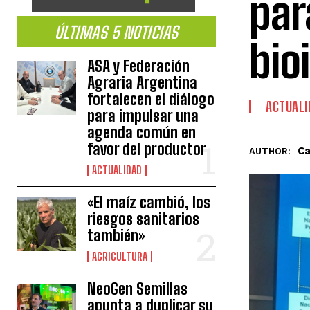
par
ÚLTIMAS 5 NOTICIAS
bio
ASA y Federación
Agraria Argentina
fortalecen el diálogo
ACTUALI
para impulsar una
agenda común en
favor del productor
Ca
AUTHOR:
ACTUALIDAD
«El maíz cambió, los
riesgos sanitarios
también»
AGRICULTURA
NeoGen Semillas
apunta a duplicar su