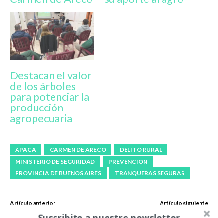
Destacan el valor
de los árboles
para potenciar la
producción
agropecuaria
APACA
CARMEN DE ARECO
DELITO RURAL
MINISTERIO DE SEGURIDAD
PREVENCION
PROVINCIA DE BUENOS AIRES
TRANQUERAS SEGURAS
Artículo anterior
Artículo siguiente
El arraigo, eje central para
Iraeta destacó el buen
Suscribite a nuestro newsletter