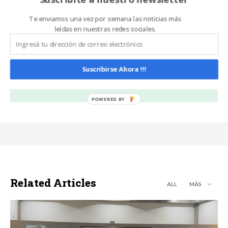
fortalecer las economías
momento del agro y el
regionales
potencial del maíz
argentino
Te enviamos una vez por semana las noticias más
leídas en nuestras redes sociales.
Carlos Oliveira Espil
Suscribirse Ahora !!!
https://www.noticiasdecampo.com/
Related Articles
ALL
MÁS