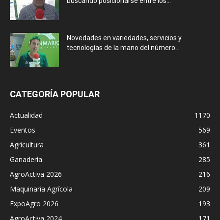
buscando posicionarse entre los...
Novedades en variedades, servicios y
tecnologías de la mano del número...
CATEGORÍA POPULAR
Actualidad
1170
Eventos
569
Agricultura
361
Ganadería
285
AgroActiva 2026
216
Maquinaria Agrícola
209
ExpoAgro 2026
193
AgroActiva 2024
171