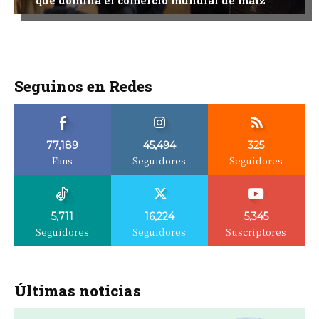
que domina el comercio mundial de maíz
Seguinos en Redes
77,189
45,494
325
Fans
Seguidores
Seguidores
5,711
16,224
5,345
Seguidores
Seguidores
Suscriptores
Últimas noticias