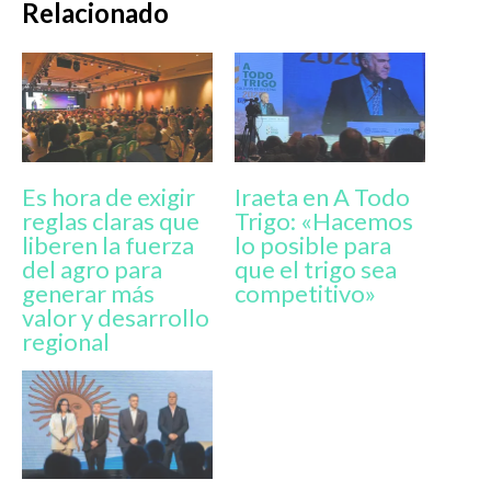
Relacionado
Es hora de exigir
Iraeta en A Todo
reglas claras que
Trigo: «Hacemos
liberen la fuerza
lo posible para
del agro para
que el trigo sea
generar más
competitivo»
valor y desarrollo
regional