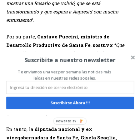
mostrar una Rosario que volvió, que se está
transformando y que espera a Aapresid con mucho
entusiasmo
”.
Por su parte,
Gustavo Puccini, ministro de
Desarrollo Productivo de Santa Fe
,
sostuvo
: “
Que
Aapresid esté nuevamente en la provincia de Santa Fe es
Suscribite a nuestro newsletter
una oportunidad para contar mucho de lo que hacemos.
Nosotros queremos mostrar una Santa Fe productiva, que
Te enviamos una vez por semana las noticias más
leídas en nuestras redes sociales.
viene acompañando al sector con infraestructura,
financiamiento, ciencia, tecnología y logística. Esta es la
Santa Fe que va a recibir a Aapresid en Rosario, para
Suscribirse Ahora !!!
hablar de producción, de tecnología y de cuál es la salida
que necesita la Argentina
”.
En tanto, la
diputada nacional y ex
vicegobernadora de Santa Fe, Gisela Scaglia,