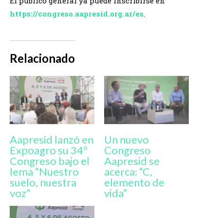
El público general ya puede inscribirse en
https://congreso.aapresid.org.ar/es
.
Relacionado
Aapresid lanzó en
Un nuevo
Expoagro su 34°
Congreso
Congreso bajo el
Aapresid se
lema “Nuestro
acerca: “C,
suelo, nuestra
elemento de
voz”
vida”