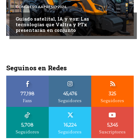
CONGRESO AAPRESID 2026
Guiado satelital, IA y voz: Las
tecnologías que Valtra y PTx
presentarán en conjunto
Seguinos en Redes
77,198
45,476
325
Fans
Seguidores
Seguidores
5,708
16,224
5,345
Seguidores
Seguidores
Suscriptores