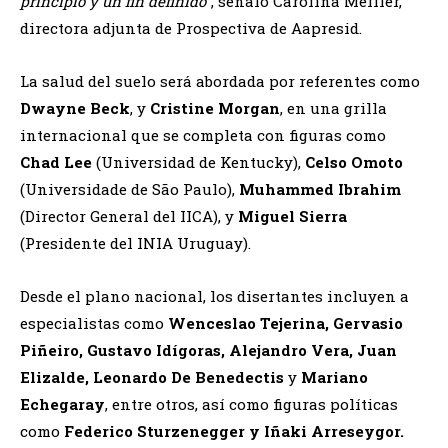
principio y un fin definido
”, señaló Carolina Meiller,
directora adjunta de Prospectiva de Aapresid.
La salud del suelo será abordada por referentes como
Dwayne Beck
, y
Cristine Morgan
, en una grilla
internacional que se completa con figuras como
Chad Lee
(Universidad de Kentucky),
Celso Omoto
(Universidade de São Paulo),
Muhammed Ibrahim
(Director General del IICA), y
Miguel Sierra
(Presidente del INIA Uruguay).
Desde el plano nacional, los disertantes incluyen a
especialistas como
Wenceslao Tejerina, Gervasio
Piñeiro, Gustavo Idígoras, Alejandro Vera, Juan
Elizalde, Leonardo De Benedectis
y
Mariano
Echegaray
, entre otros, así como figuras políticas
como
Federico Sturzenegger y Iñaki Arreseygor.