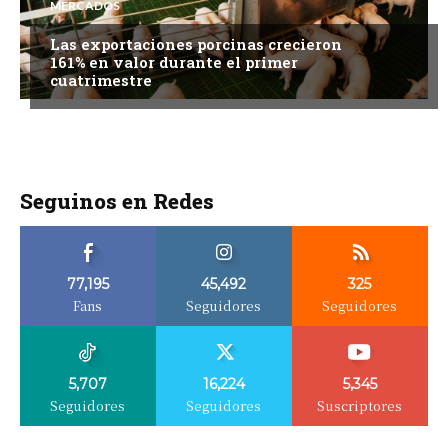
MERCADOS
Las exportaciones porcinas crecieron
161% en valor durante el primer
cuatrimestre
Seguinos en Redes
77,195
45,492
325
Fans
Seguidores
Seguidores
5,707
16,224
5,345
Seguidores
Seguidores
Suscriptores