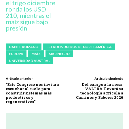
el trigo diciembre
ronda los USD
210, mientras el
maíz sigue bajo
presión
DANTE ROMANO
ESTADOS UNIDOS DE NORTEAMÉRICA
EUROPA
MAÍZ
MAR NEGRO
UNIVERSIDAD AUSTRAL
Artículo anterior
Artículo siguiente
“Este Congreso nos invita a
Del campo a la mesa:
escuchar al suelo para
VALTRA llevará su
construir sistemas más
tecnología agrícola a
productivos y
Caminos y Sabores 2026
regenerativos”