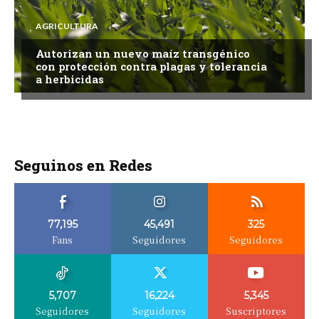
AGRICULTURA
Autorizan un nuevo maíz transgénico
con protección contra plagas y tolerancia
a herbicidas
Seguinos en Redes
77,195
45,491
325
Fans
Seguidores
Seguidores
5,707
16,224
5,345
Seguidores
Seguidores
Suscriptores