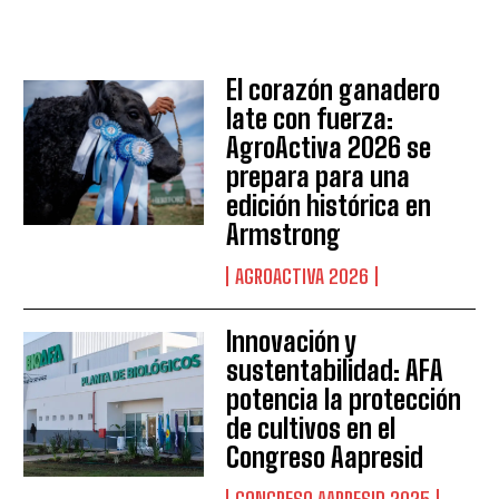
El corazón ganadero
late con fuerza:
AgroActiva 2026 se
prepara para una
edición histórica en
Armstrong
Suscribite al Newsletter
AGROACTIVA 2026
Innovación y
sustentabilidad: AFA
QUIERO SUSCRIBIRME
potencia la protección
Leí y acepto la
Política de Privacidad
.
de cultivos en el
Congreso Aapresid