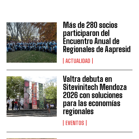
Más de 280 socios
participaron del
Encuentro Anual de
Regionales de Aapresid
Suscribite al Newsletter
ACTUALIDAD
Valtra debuta en
Sitevinitech Mendoza
QUIERO SUSCRIBIRME
2026 con soluciones
para las economías
Leí y acepto la
Política de Privacidad
.
regionales
EVENTOS