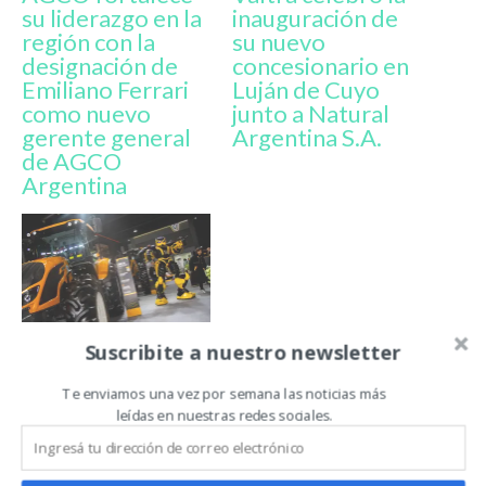
su liderazgo en la
inauguración de
región con la
su nuevo
designación de
concesionario en
Emiliano Ferrari
Luján de Cuyo
como nuevo
junto a Natural
gerente general
Argentina S.A.
de AGCO
Argentina
Suscribite a nuestro newsletter
Valtra dirá
presente en La
Te enviamos una vez por semana las noticias más
Expo Rural de
leídas en nuestras redes sociales.
Palermo 2025