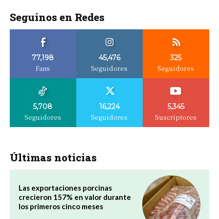
Seguinos en Redes
77,198
45,476
325
Fans
Seguidores
Seguidores
5,708
16,224
5,345
Seguidores
Seguidores
Suscriptores
Últimas noticias
Las exportaciones porcinas
crecieron 157% en valor durante
los primeros cinco meses