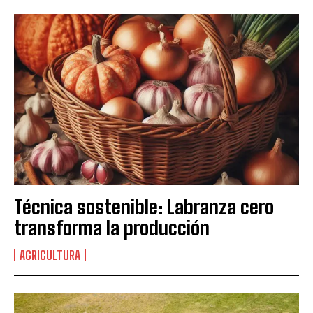
Técnica sostenible: Labranza cero
Suscribite al Newsletter
transforma la producción
AGRICULTURA
QUIERO SUSCRIBIRME