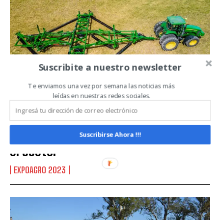
Leí y acepto la
Política de Privacidad
.
Suscribite a nuestro newsletter
Te enviamos una vez por semana las noticias más
leídas en nuestras redes sociales.
Siembra directa: El aliado del campo
que cada vez se hace más fuerte en
Suscribirse Ahora !!!
el sector
EXPOAGRO 2023