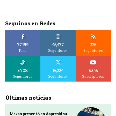
Seguinos en Redes
77,199
45,477
325
Fans
Seguidores
Seguidores
5,708
16,224
5,345
Seguidores
Seguidores
Suscriptores
Últimas noticias
Maxan presentó en Aapresid su