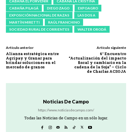
CABAÑA EL PORVENIR
CABAÑA LA CRISTINA
CABAÑA PILAGÁ
DIEGO ZAGO
EXPOAGRO
EXPOSICIÓN NACIONAL DE RAZAS
LAS DOS A
MARTÍN MIRETTI
RAÚL FRANCHINO
SOCIEDAD RURAL DE CORRIENTES
WALTER ORODÁ
Artículo anterior
Artículo siguiente
Alianza estratégica entre
6° Encuentro
Agripay y Granar para
“Actualización del impacto
brindar soluciones en el
fiscal y cambiario en la
mercado de granos
cadena de la Soja” – Ciclo
de Charlas ACSOJA
Noticias De Campo
https://www.noticiasdecampo.com/
Todas las Noticias de Campo en un sólo lugar.