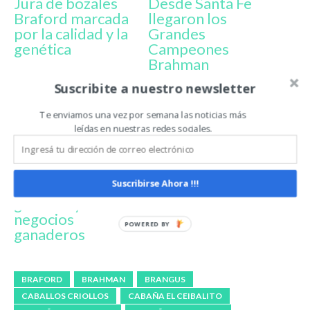
Jura de bozales
Desde Santa Fe
Braford marcada
llegaron los
por la calidad y la
Grandes
genética
Campeones
Brahman
Suscribite a nuestro newsletter
Te enviamos una vez por semana las noticias más
leídas en nuestras redes sociales.
Corrientes fue el
Suscribirse Ahora !!!
centro de la
genética y los
negocios
ganaderos
BRAFORD
BRAHMAN
BRANGUS
CABALLOS CRIOLLOS
CABAÑA EL CEIBALITO