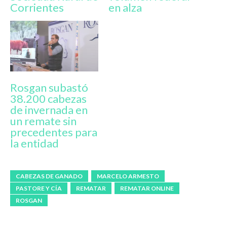
Corrientes
en alza
Rosgan subastó
38.200 cabezas
de invernada en
un remate sin
precedentes para
la entidad
CABEZAS DE GANADO
MARCELO ARMESTO
PASTORE Y CÍA
REMATAR
REMATAR ONLINE
ROSGAN