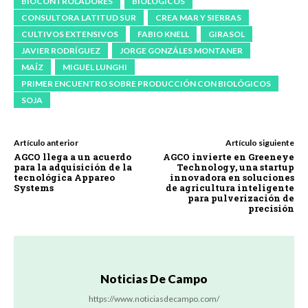
BIOCONTROLADORES
BIOLÓGICOS
CONSULTORA LATITUD SUR
CREA MAR Y SIERRAS
CULTIVOS EXTENSIVOS
FABIO KNELL
GIRASOL
JAVIER RODRÍGUEZ
JORGE GONZÁLES MONTANER
MAÍZ
MIGUEL LUNGHI
PRIMER ENCUENTRO SOBRE PRODUCCIÓN CON BIOLÓGICOS
SOJA
Artículo anterior
Artículo siguiente
AGCO llega a un acuerdo
AGCO invierte en Greeneye
para la adquisición de la
Technology, una startup
tecnológica Appareo
innovadora en soluciones
Systems
de agricultura inteligente
para pulverización de
precisión
Noticias De Campo
https://www.noticiasdecampo.com/