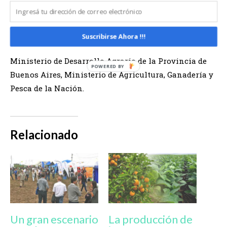
AgriBio de la provincia de Santa Fe. Y que además
cuenta con el apoyo de Acsoja, Argentrigo, Asagir,
Maizar, CaBio, Municipio de Tandil, Aapresid
Suscribirse Ahora !!!
Regional Tandilia, CASAFE, CRA, IICA, INTA,
Ministerio de Desarrollo Agrario de la Provincia de
Buenos Aires, Ministerio de Agricultura, Ganadería y
Pesca de la Nación.
Relacionado
Un gran escenario
La producción de