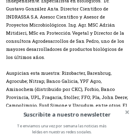
independiente. Especialista en biológicos. Dr.
Gustavo González Anta. Director Científico de
INDRASSA S.A. Asesor Científico y Asesor de
Proyectos Microbiológicos. Ing. Agr. MSC Adrián
Mitidieri, MSc en Protección Vegetal y Director de la
consultora Agrodesarrollos de San Pedro, uno de los
mayores desarrolladores de productos biológicos de
los últimos años.
Auspician esta muestra: Rizobacter, Barenbrug,
Agrocube; Nitrap; Banco Galicia, YPF Agro,
Aminochem (distribuido por CKC), Forbio, Banco
Provincia, UPL, Fragaria, Stoller; FFO; Pla, John Deere;
Campolimpio, Ford Simone y Uzcudum, entre otros. El
evento está organizado por “El Chacarero”
Suscribite a nuestro newsletter
Información Agropecuaria, la Asociación de
Te enviamos una vez por semana las noticias más
Aplicadores de Productos Fitosanitarios de Tandil y
leídas en nuestras redes sociales.