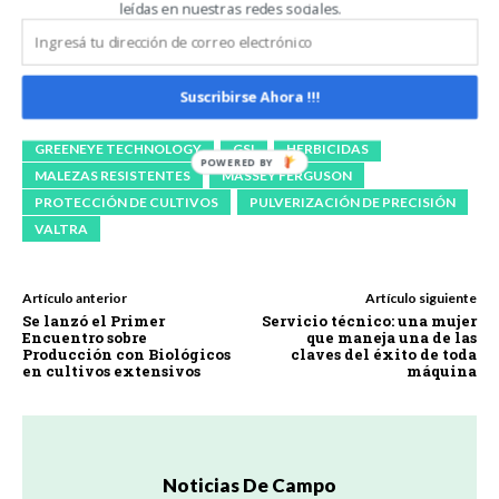
leídas en nuestras redes sociales.
AGCO
AGCO CORPORATION
AGRICULTURA INTELIGENTE
CHALLENGER
Suscribirse Ahora !!!
ERIC HANSOTIA
FENDT
FUSE
GREENEYE TECHNOLOGY
GSI
HERBICIDAS
MALEZAS RESISTENTES
MASSEY FERGUSON
PROTECCIÓN DE CULTIVOS
PULVERIZACIÓN DE PRECISIÓN
VALTRA
Artículo anterior
Artículo siguiente
Se lanzó el Primer
Servicio técnico: una mujer
Encuentro sobre
que maneja una de las
Producción con Biológicos
claves del éxito de toda
en cultivos extensivos
máquina
Noticias De Campo