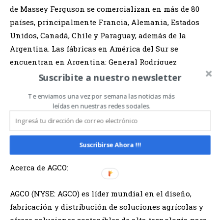
de Massey Ferguson se comercializan en más de 80
países, principalmente Francia, Alemania, Estados
Unidos, Canadá, Chile y Paraguay, además de la
Argentina. Las fábricas en América del Sur se
encuentran en Argentina: General Rodríguez
(tractores, cosechadoras y motores AGCO Power) y
Suscribite a nuestro newsletter
también en Brasil: Canoas/RS (tractores), Santa
Te enviamos una vez por semana las noticias más
Rosa/RS (cosechadoras), Ibirubá/RS (sembradoras e
leídas en nuestras redes sociales.
implementos), Mogi das Cruzes /SP (tractores,
motores, pulverizadores, generadores y laboratorio de
control de emisiones).
www.masseyferguson.com.ar
Suscribirse Ahora !!!
Acerca de AGCO:
AGCO (NYSE: AGCO) es líder mundial en el diseño,
fabricación y distribución de soluciones agrícolas y