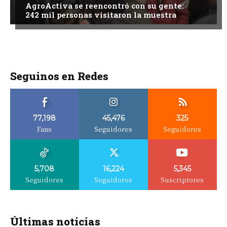
AgroActiva se reencontró con su gente:
242 mil personas visitaron la muestra
Seguinos en Redes
77,198
45,476
325
Fans
Seguidores
Seguidores
5,708
16,224
5,345
Seguidores
Seguidores
Suscriptores
Últimas noticias