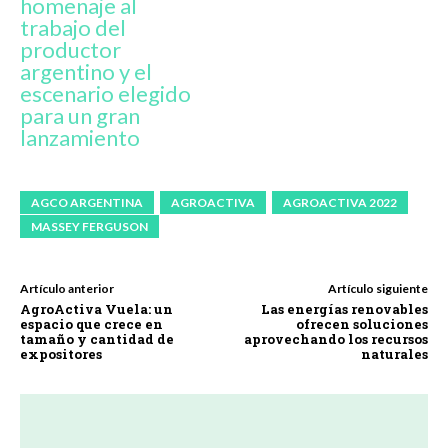
homenaje al
trabajo del
productor
argentino y el
escenario elegido
para un gran
lanzamiento
AGCO ARGENTINA
AGROACTIVA
AGROACTIVA 2022
MASSEY FERGUSON
Artículo anterior
Artículo siguiente
AgroActiva Vuela: un
Las energías renovables
espacio que crece en
ofrecen soluciones
tamaño y cantidad de
aprovechando los recursos
expositores
naturales