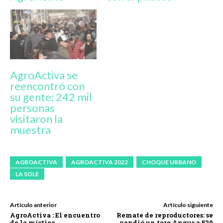
AgroActiva se
reencontró con
su gente: 242 mil
personas
visitaron la
muestra
AGROACTIVA
AGROACTIVA 2022
CHOQUE URBANO
LA SOLE
Artículo anterior
Artículo siguiente
AgroActiva : El encuentro
Remate de reproductores: se
de la mística
vendió un toro Angus a 520