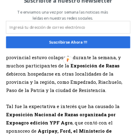
Suscribite a nuestro newsletter
La llegada de los responsables y el personal de las
Te enviamos una vez por semana las noticias más
cabañas, de los expositores comerciales, sponsors,
leídas en nuestras redes sociales.
visitantes y criadores de Argentina y el Mercosur,
generó también un
importante movimiento
económico para Corrientes y sus zonas de
Suscribirse Ahora !!!
influencia
. La capacidad hotelera de la capital
provincial estuvo colapsada durante la semana, y
muchos participantes de la
Exposición de Razas
debieron hospedarse en otras localidades de la
provincia y la región, como Empedrado, Riachuelo,
Paso de la Patria y la ciudad de Resistencia.
Tal fue la expectativa e interés que ha causado la
Exposición Nacional de Razas
organizada por
Expoagro edición YPF Agro
, que contó con el
sponsoreo de
Agripay, Ford, el Ministerio de