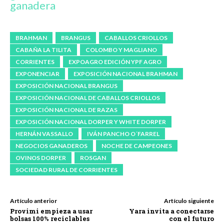
ganadera
BRAHMAN
BRANGUS
CABALLOS CRIOLLOS
CABAÑA LA TILITA
COLOMBO Y MAGLIANO
CORRIENTES
EXPOAGRO EDICIÓN YPF AGRO
EXPONENCIAR
EXPOSICIÓN NACIONAL BRAHMAN
EXPOSICIÓN NACIONAL BRANGUS
EXPOSICIÓN NACIONAL DE CABALLOS CRIOLLOS
EXPOSICIÓN NACIONAL DE RAZAS
EXPOSICIÓN NACIONAL DORPER Y WHITE DORPER
HERNÁN VASSALLO
IVÁN PANCHO O´FARREL
NEGOCIOS GANADEROS
NOCHE DE CAMPEONES
OVINOS DORPER
ROSGAN
SOCIEDAD RURAL DE CORRIENTES
Artículo anterior
Artículo siguiente
Provimi empieza a usar
Yara invita a conectarse
bolsas 100% reciclables
con el futuro