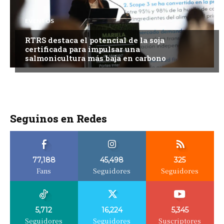
EVENTOS
RTRS destaca el potencial de la soja
certificada para impulsar una
salmonicultura más baja en carbono
Seguinos en Redes
77,188
45,498
325
Fans
Seguidores
Seguidores
5,712
16,224
5,345
Seguidores
Seguidores
Suscriptores