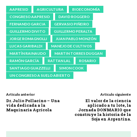
AAPRESID
AGRICULTURA
BIOECONOMÍA
CONGRESO AAPRESID
DAVID ROGGERO
FERNANDO GARCIA
GERVASIO PIÑEIRO
GUILLERMO DIVITO
GUILLERMO PERALTA
JORGE ROMAGNOLLI
JUAN PABLO MONZÓN
LUCAS GARIBALDI
MANEJO DE CULTIVOS
MARTÍN RAINAUDO
MARTIN TORRES DUGGAN
RAMÓN GARCÍA
RATTAN LAL
ROSARIO
SANTIAGO GUAZZELLI
SIMON COOK
UN CONGRESO A SUELO ABIERTO
Artículo anterior
Artículo siguiente
Dr. Julio Pollacino – Una
El valor de la ciencia
vida dedicada a la
aplicado a tu lote, la
Maquinaria Agrícola
Jornada DONMARIO que
construye la historia de la
Soja en Argentina.