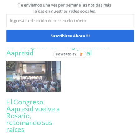
Te enviamos una vez por semana las noticias más
leídas en nuestras redes sociales.
Bajo el lema “A
Congreso
Suelo Abierto”, se
Aapresid 2021:
realizó el
escenario de
Suscribirse Ahora !!!
lanzamiento del
promoción de la
30° Congreso de
Agroindustria
Aapresid
nacional
El Congreso
Aapresid vuelve a
Rosario,
retomando sus
raíces