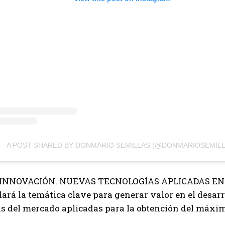
Suscribite al Newsletter
QUIERO SUSCRIBIRME
Leí y acepto la
Política de Privacidad
.
A POST SHARED BY DONMARIO SEMILLAS (@DONMARIOSEMILL
 INNOVACIÓN. NUEVAS TECNOLOGÍAS APLICADAS EN IN
rá la temática clave para generar valor en el desarr
s del mercado aplicadas para la obtención del máximo