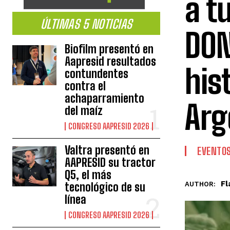
a t
ÚLTIMAS 5 NOTICIAS
DON
Biofilm presentó en
Aapresid resultados
his
contundentes
contra el
achaparramiento
Arg
del maíz
CONGRESO AAPRESID 2026
Valtra presentó en
EVENTO
AAPRESID su tractor
Q5, el más
Fl
AUTHOR:
tecnológico de su
línea
CONGRESO AAPRESID 2026