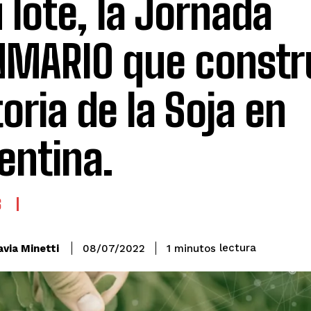
u lote, la Jornada
MARIO que constru
toria de la Soja en
entina.
S
lectura
avia Minetti
1
minutos
08/07/2022