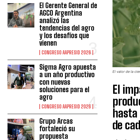
El Gerente General de
AGCO Argentina
analizó las
tendencias del agro
y los desafíos que
vienen
CONGRESO AAPRESID 2026
Sigma Agro apuesta
El valor de la ci
a un año productivo
con nuevas
El imp
soluciones para el
agro
produc
CONGRESO AAPRESID 2026
hasta 
Grupo Arcas
de cad
fortaleció su
propuesta