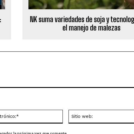
NK suma variedades de soja y tecnolog
:
el manejo de malezas
Correo
electrónico:*
vegador la próxima vez que comente.