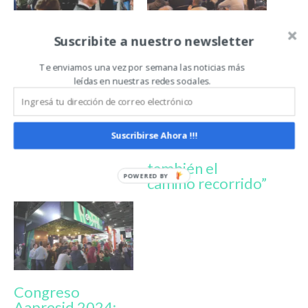
Rosario ya palpita
Marcelo Torres:
Suscribite a nuestro newsletter
el 30° Congreso
“Código abierto
Aapresid: “Un
es una invitación a
Te enviamos una vez por semana las noticias más
Congreso a suelo
construir
leídas en nuestras redes sociales.
abierto”
espacios
colaborativos
donde no sólo se
comparten los
Suscribirse Ahora !!!
resultados, sino
también el
camino recorrido”
Congreso
Aapresid 2024: