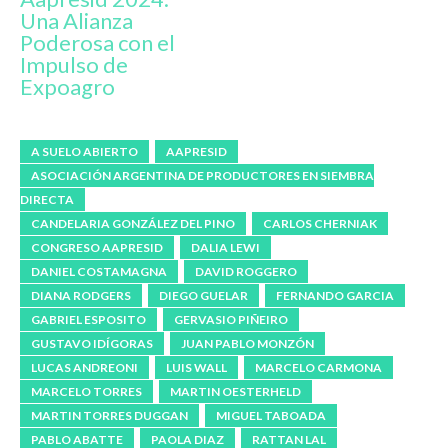
Una Alianza
Poderosa con el
Impulso de
Expoagro
A SUELO ABIERTO
AAPRESID
ASOCIACIÓN ARGENTINA DE PRODUCTORES EN SIEMBRA
DIRECTA
CANDELARIA GONZÁLEZ DEL PINO
CARLOS CHERNIAK
CONGRESO AAPRESID
DALIA LEWI
DANIEL COSTAMAGNA
DAVID ROGGERO
DIANA RODGERS
DIEGO GUELAR
FERNANDO GARCIA
GABRIEL ESPOSITO
GERVASIO PIÑEIRO
GUSTAVO IDÍGORAS
JUAN PABLO MONZÓN
LUCAS ANDREONI
LUIS WALL
MARCELO CARMONA
MARCELO TORRES
MARTIN OESTERHELD
MARTIN TORRES DUGGAN
MIGUEL TABOADA
PABLO ABATTE
PAOLA DIAZ
RATTAN LAL