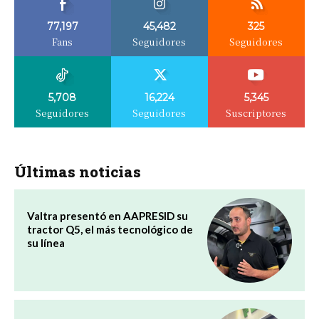
77,197
45,482
325
Fans
Seguidores
Seguidores
5,708
16,224
5,345
Seguidores
Seguidores
Suscriptores
Últimas noticias
Valtra presentó en AAPRESID su
tractor Q5, el más tecnológico de
su línea