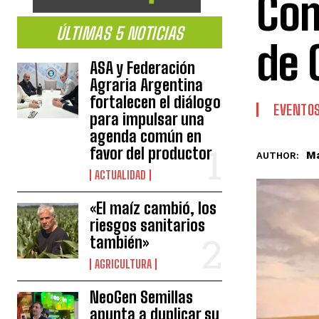
Com
ÚLTIMAS 5 NOTICIAS
de 
ASA y Federación
Agraria Argentina
fortalecen el diálogo
EVENTO
para impulsar una
agenda común en
favor del productor
Ma
AUTHOR:
ACTUALIDAD
«El maíz cambió, los
riesgos sanitarios
también»
AGRICULTURA
NeoGen Semillas
apunta a duplicar su