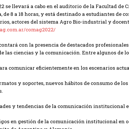
 se llevará a cabo en el auditorio de la Facultad de
, de 8 a 18 horas, y está destinado a estudiantes de
ios, actores del sistema Agro Bio-industrial y docent
Suscribite al Newsletter
ipag.com.ar/comag2022/
 contará con la presencia de destacados profesional
de las ciencias y la comunicación. Entre algunos de l
QUIERO SUSCRIBIRME
ara comunicar eficientemente en los escenarios actua
Leí y acepto la
Política de Privacidad
.
matos y soportes, nuevos hábitos de consumo de los p
s.
des y tendencias de la comunicación institucional en
igos en gestión de la comunicación institucional en 