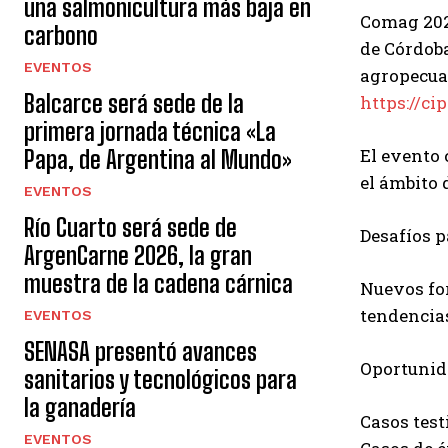
una salmonicultura más baja en
Comag 2022
carbono
de Córdoba
EVENTOS
agropecuar
Balcarce será sede de la
https://c
primera jornada técnica «La
El evento
Papa, de Argentina al Mundo»
el ámbito 
EVENTOS
Río Cuarto será sede de
Desafíos p
ArgenCarne 2026, la gran
muestra de la cadena cárnica
Nuevos for
tendencia
EVENTOS
SENASA presentó avances
Oportunida
sanitarios y tecnológicos para
la ganadería
Casos test
EVENTOS