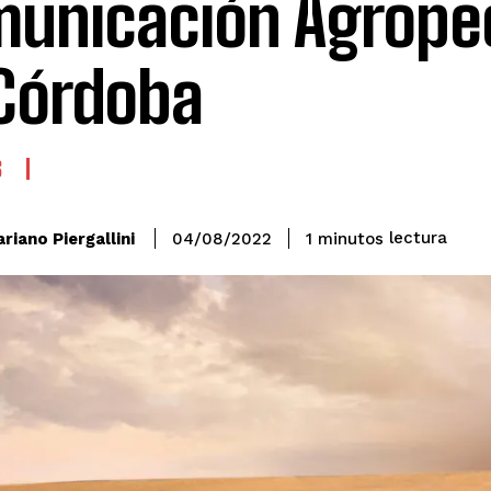
unicación Agrope
Córdoba
S
lectura
riano Piergallini
1
minutos
04/08/2022