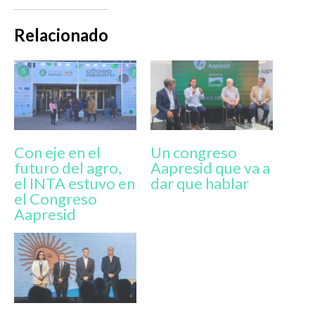
Relacionado
Con eje en el
Un congreso
futuro del agro,
Aapresid que va a
el INTA estuvo en
dar que hablar
el Congreso
Aapresid