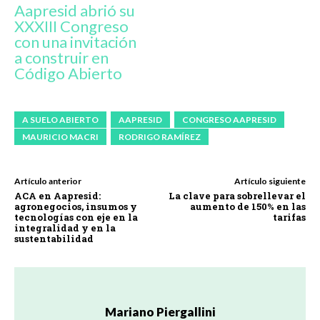
Aapresid abrió su
XXXIII Congreso
con una invitación
a construir en
Código Abierto
A SUELO ABIERTO
AAPRESID
CONGRESO AAPRESID
MAURICIO MACRI
RODRIGO RAMÍREZ
Artículo anterior
Artículo siguiente
ACA en Aapresid:
La clave para sobrellevar el
agronegocios, insumos y
aumento de 150% en las
tecnologías con eje en la
tarifas
integralidad y en la
sustentabilidad
Mariano Piergallini