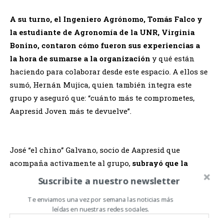
A su turno, el Ingeniero Agrónomo, Tomás Falco y
la estudiante de Agronomía de la UNR, Virginia
Bonino, contaron cómo fueron sus experiencias a
la hora de sumarse a la organización
y qué están
haciendo para colaborar desde este espacio. A ellos se
sumó, Hernán Mujica, quien también integra este
grupo y aseguró que: “cuánto más te comprometes,
Aapresid Joven más te devuelve”.
José “el chino” Galvano, socio de Aapresid que
acompaña activamente al grupo,
subrayó que la
apuesta fue la de sumar a las nuevas generaciones
Suscribite a nuestro newsletter
a la entidad, trabajando para escuchar sus
Te enviamos una vez por semana las noticias más
inquietudes, deseos y acercarles diferentes
leídas en nuestras redes sociales.
propuestas
que satisfagan sus intereses.