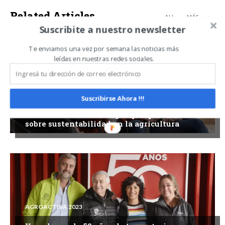
Related Articles
ALL
MÁS
Suscribite a nuestro newsletter
Te enviamos una vez por semana las noticias más
leídas en nuestras redes sociales.
AGROACTIVA 2023
Suscribirse Ahora !!!
Voces femeninas del agro: perspectivas
sobre sustentabilidad en la agricultura
AGROACTIVA 2023