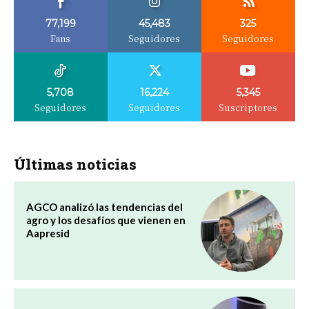
77,199
45,483
325
Fans
Seguidores
Seguidores
5,708
16,224
5,345
Seguidores
Seguidores
Suscriptores
Últimas noticias
AGCO analizó las tendencias del
agro y los desafíos que vienen en
Aapresid