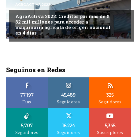
AGROACTIVA 2023
AgroActiva 2023: Créditos por más de $
82 mil millones para acceder a
maquinaria agrícola de origen nacional
en 4 días
Seguinos en Redes
77,197
45,489
325
Fans
Seguidores
Seguidores
5,707
16,224
5,345
Seguidores
Seguidores
Suscriptores