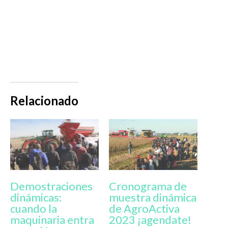
El sector de dinámica de AgroActiva 2023 con novedades
en innovaciones y tecnologías
Relacionado
Demostraciones
Cronograma de
dinámicas:
muestra dinámica
cuando la
de AgroActiva
maquinaria entra
2023 ¡agendate!