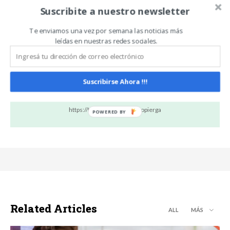
Suscribite a nuestro newsletter
Artículo anterior
Artículo siguiente
Exito rotundo en
VI FÓRUM NACIONAL de
AgroActiva 2023: 215.000
TECNOLOGÍA de LIDE
Te enviamos una vez por semana las noticias más
personas visitaron la
ARGENTINA
leídas en nuestras redes sociales.
muestra
Suscribirse Ahora !!!
Mariano Piergallini
https://twitter.com/marianopierga
Related Articles
ALL
MÁS