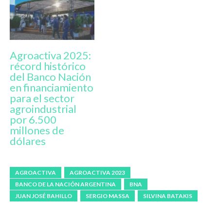
Agroactiva 2025:
récord histórico
del Banco Nación
en financiamiento
para el sector
agroindustrial
por 6.500
millones de
dólares
AGROACTIVA
AGROACTIVA 2023
BANCO DE LA NACIÓN ARGENTINA
BNA
JUAN JOSÉ BAHILLO
SERGIO MASSA
SILVINA BATAKIS