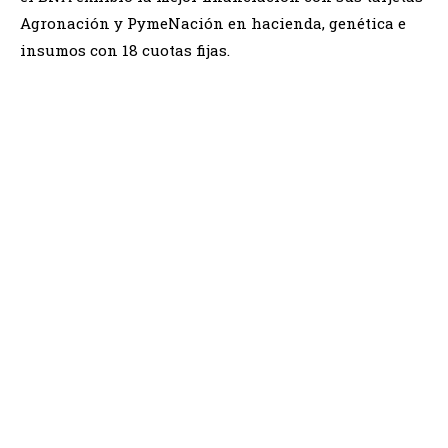
Agronación y PymeNación en hacienda, genética e
insumos con 18 cuotas fijas.
AgroActiva 2023 : Créditos por más de $ 82 mil millones
para acceder a maquinaria agrícola de origen nacional en
4 días