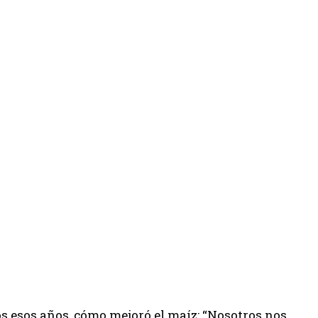
os esos años, cómo mejoró el maíz: “Nosotros nos