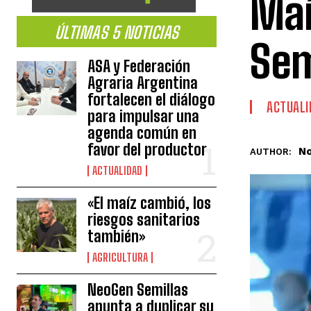
Maí
ÚLTIMAS 5 NOTICIAS
Sem
ASA y Federación
Agraria Argentina
fortalecen el diálogo
ACTUALI
para impulsar una
agenda común en
favor del productor
No
AUTHOR:
ACTUALIDAD
«El maíz cambió, los
riesgos sanitarios
también»
AGRICULTURA
NeoGen Semillas
apunta a duplicar su