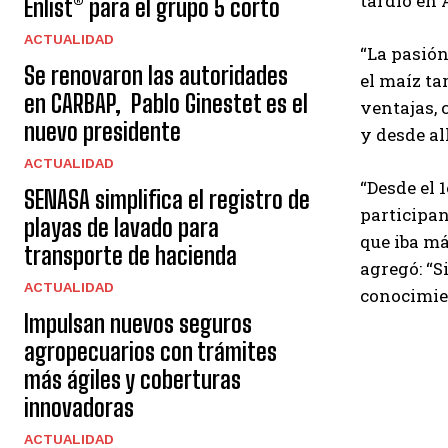
tardío en
Enlist® para el grupo 5 corto
ACTUALIDAD
“La pasión
Se renovaron las autoridades
el maíz ta
en CARBAP, Pablo Ginestet es el
ventajas, 
nuevo presidente
y desde a
ACTUALIDAD
“Desde el 
SENASA simplifica el registro de
participan
playas de lavado para
que iba má
transporte de hacienda
agregó: “S
ACTUALIDAD
conocimie
Impulsan nuevos seguros
agropecuarios con trámites
más ágiles y coberturas
innovadoras
ACTUALIDAD