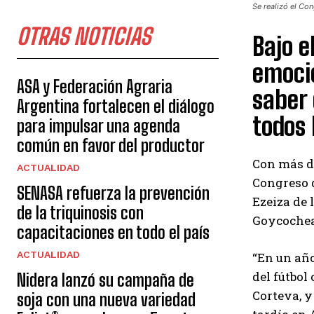
Se realizó el Co
OTRAS NOTICIAS
Bajo e
emoció
ASA y Federación Agraria
saber 
Argentina fortalecen el diálogo
todos 
para impulsar una agenda
común en favor del productor
Con más de
ACTUALIDAD
Congreso d
SENASA refuerza la prevención
Ezeiza de 
de la triquinosis con
Goycochea,
capacitaciones en todo el país
ACTUALIDAD
“En un año
del fútbol
Nidera lanzó su campaña de
Corteva, y
soja con una nueva variedad