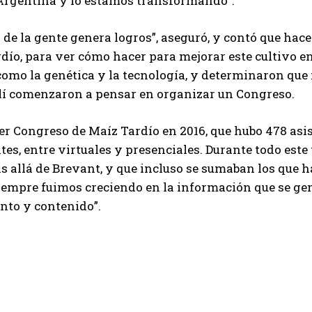
 Argentina y lo estamos transformando”.
 de la gente genera logros”, aseguró, y contó que hac
rdío, para ver cómo hacer para mejorar este cultivo 
Suscribite al Newsletter
como la genética y la tecnología, y determinaron qu
llí comenzaron a pensar en organizar un Congreso.
1er Congreso de Maíz Tardío en 2016, que hubo 478 asis
QUIERO SUSCRIBIRME
tes, entre virtuales y presenciales. Durante todo es
s allá de Brevant, y que incluso se sumaban los que h
Leí y acepto la
Política de Privacidad
.
iempre fuimos creciendo en la información que se ge
nto y contenido”.