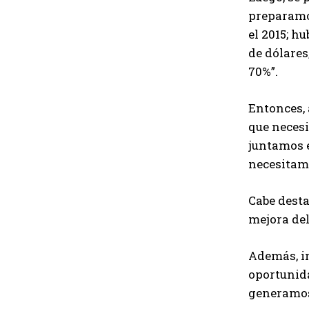
preparamos
el 2015; h
de dólares
70%”.
Entonces, 
que necesi
juntamos e
necesitam
Cabe desta
mejora del
Además, in
oportunida
generamos