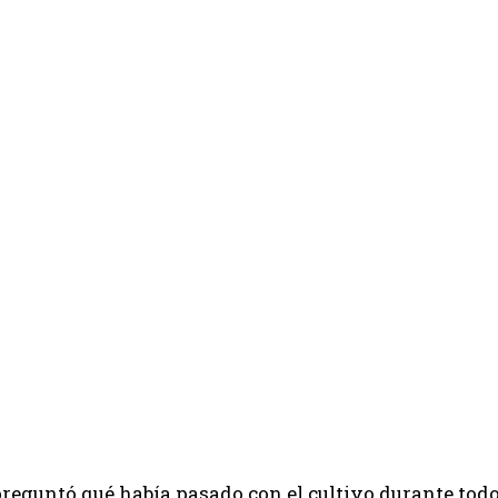
lizó el Congreso de Maíz Tardío de Brevant Semillas
preguntó qué había pasado con el cultivo durante tod