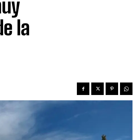
muy
e la