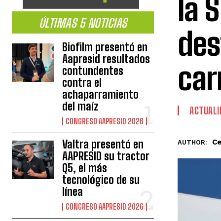
la 
ÚLTIMAS 5 NOTICIAS
des
Biofilm presentó en
Aapresid resultados
car
contundentes
contra el
achaparramiento
del maíz
ACTUALI
CONGRESO AAPRESID 2026
Ce
Valtra presentó en
AUTHOR:
AAPRESID su tractor
Q5, el más
tecnológico de su
línea
CONGRESO AAPRESID 2026