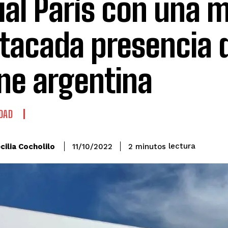
Sial París con una 
tacada presencia d
ne argentina
DAD
lectura
cilia Cocholilo
2
minutos
11/10/2022