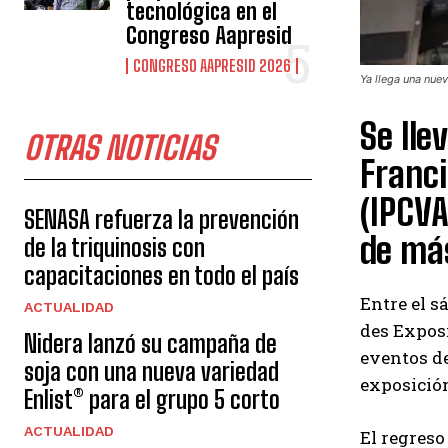
tecnológica en el
Congreso Aapresid
CONGRESO AAPRESID 2026
Ya llega una nuev
Se lle
OTRAS NOTICIAS
Franci
(IPCVA
SENASA refuerza la prevención
de má
de la triquinosis con
capacitaciones en todo el país
Entre el s
ACTUALIDAD
des Exposi
Nidera lanzó su campaña de
eventos d
soja con una nueva variedad
exposición
Enlist® para el grupo 5 corto
ACTUALIDAD
El regreso