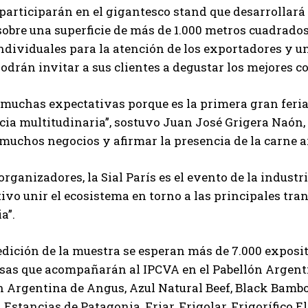
articiparán en el gigantesco stand que desarrollará e
obre una superficie de más de 1.000 metros cuadrados 
ndividuales para la atención de los exportadores y 
Suscribite al Newsletter
podrán invitar a sus clientes a degustar los mejores co
muchas expectativas porque es la primera gran feri
ia multitudinaria”, sostuvo Juan José Grigera Naón,
QUIERO SUSCRIBIRME
muchos negocios y afirmar la presencia de la carne a
Leí y acepto la
Política de Privacidad
.
organizadores, la Sial París es el evento de la indus
ivo unir el ecosistema en torno a las principales tra
a”.
edición de la muestra se esperan más de 7.000 exposit
as que acompañarán al IPCVA en el Pabellón Argentine
 Argentina de Angus, Azul Natural Beef, Black Bambo
 Estancias de Patagonia, Friar, Frigolar, Frigorífico El