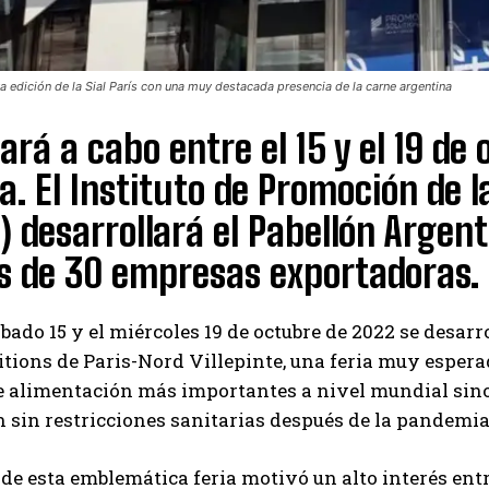
a edición de la Sial París con una muy destacada presencia de la carne argentina
vará a cabo entre el 15 y el 19 de
a. El Instituto de Promoción de
) desarrollará el Pabellón Argent
s de 30 empresas exportadoras.
ábado 15 y el miércoles 19 de octubre de 2022 se desarr
tions de Paris-Nord Villepinte, una feria muy espera
e alimentación más importantes a nivel mundial sino
 sin restricciones sanitarias después de la pandemia
 de esta emblemática feria motivó un alto interés ent