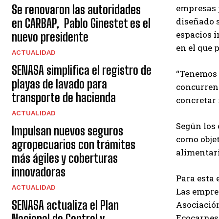
Se renovaron las autoridades
empresas p
diseñado s
en CARBAP, Pablo Ginestet es el
espacios i
nuevo presidente
en el que 
ACTUALIDAD
SENASA simplifica el registro de
“Tenemos 
playas de lavado para
concurrenc
transporte de hacienda
concretar 
ACTUALIDAD
Según los 
Impulsan nuevos seguros
como objet
agropecuarios con trámites
alimentari
más ágiles y coberturas
innovadoras
Para esta 
ACTUALIDAD
Las empres
SENASA actualiza el Plan
Asociación
Nacional de Control y
Ecocarnes,