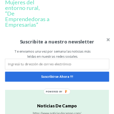
Mujeres del
entorno rural,
“De
Emprendedoras a
Empresarias”
Suscribite a nuestro newsletter
CORTEVA AGRISCIENCE
MUJERES
MUJERES RURALES
TALENTA
Te enviamos una vez por semana las noticias más
leídas en nuestras redes sociales.
Artículo anterior
Artículo siguiente
Trigo: nuevas proyecciones
“Mujeres en Campaña”
y tendencias para el
participará del desfile que
cultivo
organiza MACMA, en el
Suscribirse Ahora !!!
marco de Octubre Rosa
Noticias De Campo
https://www.noticiasdecampo.com/