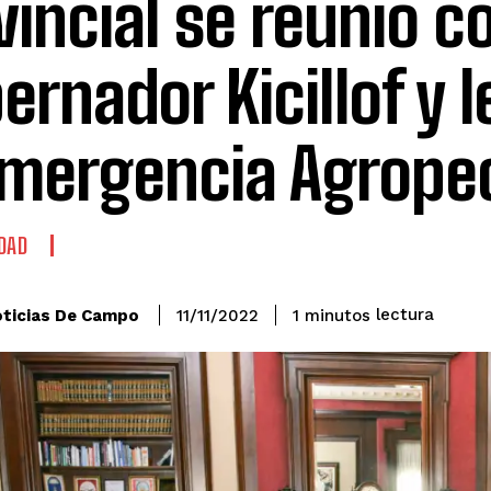
vincial se reunio co
ernador Kicillof y l
Emergencia Agrope
DAD
lectura
ticias De Campo
1
minutos
11/11/2022