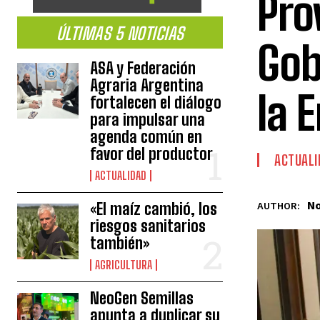
Pro
ÚLTIMAS 5 NOTICIAS
Gob
ASA y Federación
Agraria Argentina
la 
fortalecen el diálogo
para impulsar una
agenda común en
favor del productor
ACTUALI
ACTUALIDAD
No
«El maíz cambió, los
AUTHOR:
riesgos sanitarios
también»
AGRICULTURA
NeoGen Semillas
apunta a duplicar su