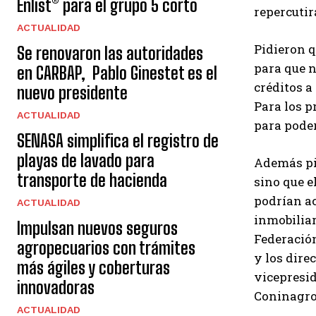
Enlist® para el grupo 5 corto
repercutir
ACTUALIDAD
Pidieron q
Se renovaron las autoridades
para que n
en CARBAP, Pablo Ginestet es el
créditos a
nuevo presidente
Para los p
ACTUALIDAD
para poder
SENASA simplifica el registro de
playas de lavado para
Además pi
transporte de hacienda
sino que e
podrían ac
ACTUALIDAD
inmobiliar
Impulsan nuevos seguros
Federación
agropecuarios con trámites
y los dire
más ágiles y coberturas
vicepresid
innovadoras
Coninagro,
ACTUALIDAD