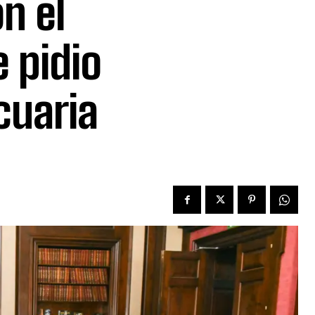
n el
e pidio
cuaria