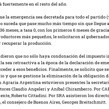
á fuertemente en el resto del año.
QUIERO SUSCRIBIRME
ue la emergencia sea decretada para todo el partido 
Leí y acepto la
Política de Privacidad
.
o suceda que pase mucho más tiempo sin que llegue 
 36 meses, a tasa 0, con los primeros 6 meses de graci
roductores más pequeños, le solicitaron al gobernador
 recuperar la producción.
dieron que no sólo haya condonación del impuesto in
lla sea retroactiva a la época de la declaración de em
ceder a esos beneficios. Finalmente, se solicito que s
io y que se gestione la eliminación de la obligación 
 Agraria Argentina estuvieron presentes la secretar
ctores Claudio Angeleri y Aníbal Chiramberro. Por CAR
ente, Roberto Cittadini. Por SRA asistieron los direc
 el consejero de Buenos Aires, Georges Breitschmitt.