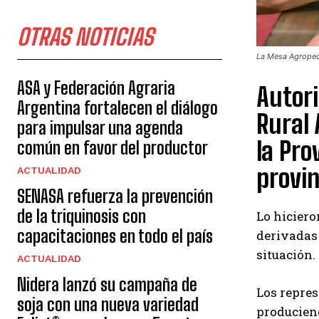
OTRAS NOTICIAS
La Mesa Agropecu
ASA y Federación Agraria
Autori
Argentina fortalecen el diálogo
Rural 
para impulsar una agenda
la Pro
común en favor del productor
provinc
ACTUALIDAD
SENASA refuerza la prevención
de la triquinosis con
Lo hiciero
capacitaciones en todo el país
derivadas 
situación.
ACTUALIDAD
Nidera lanzó su campaña de
Los repres
soja con una nueva variedad
produciend