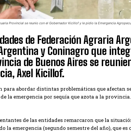
aria Provincial se reunio con el Gobernador Kicillof y le pidio la Emergencia Agropecu
dades de Federación Agraria Arg
Argentina y Coninagro que inte
vincia de Buenos Aires se reunie
ia, Axel Kicillof.
n para abordar distintas problemáticas que afectan 
de la emergencia por sequía que azota a la provincia.
Suscribite al Newsletter
entantes de las entidades remarcaron que la situación 
o la emergencia (segundo semestre del año), que es 