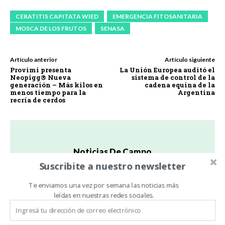
CERATITIS CAPITATA WIED
EMERGENCIA FITOSANITARIA
MOSCA DE LOS FRUTOS
SENASA
Artículo anterior
Artículo siguiente
Provimi presenta
La Unión Europea auditó el
Neopigg® Nueva
sistema de control de la
generación – Más kilos en
cadena equina de la
menos tiempo para la
Argentina
recría de cerdos
Noticias De Campo
Suscribite a nuestro newsletter
https://www.noticiasdecampo.com/
Todas las Noticias de Campo en un sólo lugar.
Te enviamos una vez por semana las noticias más
leídas en nuestras redes sociales.