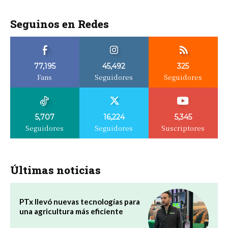
Seguinos en Redes
77,195
45,492
325
Fans
Seguidores
Seguidores
5,707
16,224
5,345
Seguidores
Seguidores
Suscriptores
Últimas noticias
PTx llevó nuevas tecnologías para
una agricultura más eficiente