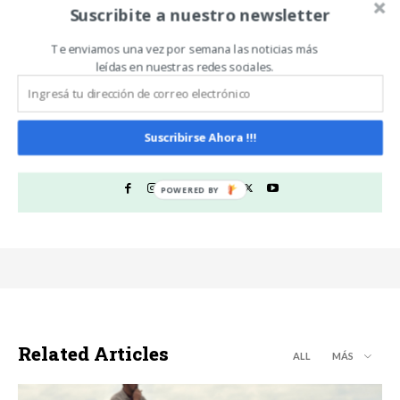
para posicionar a la
Suscribite a nuestro newsletter
Argentina en el mundo
Te enviamos una vez por semana las noticias más
leídas en nuestras redes sociales.
Noticias De Campo
https://www.noticiasdecampo.com/
Suscribirse Ahora !!!
Todas las Noticias de Campo en un sólo lugar.
Related Articles
ALL
MÁS