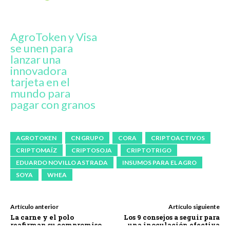
AgroToken y Visa
se unen para
lanzar una
innovadora
tarjeta en el
mundo para
pagar con granos
AGROTOKEN
CN GRUPO
CORA
CRIPTOACTIVOS
CRIPTOMAÍZ
CRIPTOSOJA
CRIPTOTRIGO
EDUARDO NOVILLO ASTRADA
INSUMOS PARA EL AGRO
SOYA
WHEA
Artículo anterior
Artículo siguiente
La carne y el polo
Los 9 consejos a seguir para
reafirman su compromiso
una inoculación efectiva