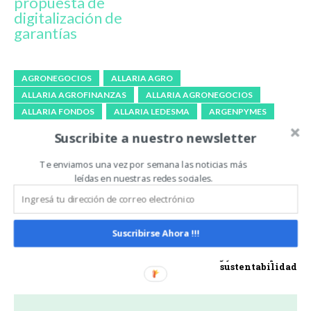
propuesta de
digitalización de
garantías
AGRONEGOCIOS
ALLARIA AGRO
ALLARIA AGROFINANZAS
ALLARIA AGRONEGOCIOS
ALLARIA FONDOS
ALLARIA LEDESMA
ARGENPYMES
CORREDORA DE GRANOS
EXPOAGRO
EXPOAGRO 2023
Suscribite a nuestro newsletter
EXPOAGRO 2023 EDICIÓN YPF AGRO
GARCÍA MANSILLA Y CÍA
JUAN POLITI
MORGAN
Te enviamos una vez por semana las noticias más
leídas en nuestras redes sociales.
SGR
Artículo anterior
Artículo siguiente
Suscribirse Ahora !!!
Agroterrum, la mejor
Bidones con material
alternativa en el mercado
reciclado: ACA y Puma
de fitosanitarios
Energy unidas por la
sustentabilidad