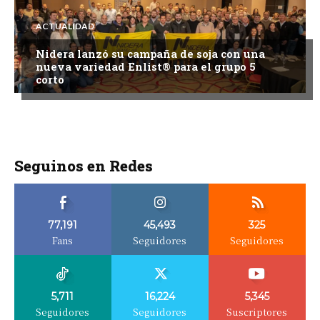
ACTUALIDAD
Nidera lanzó su campaña de soja con una
nueva variedad Enlist® para el grupo 5
corto
Seguinos en Redes
77,191
45,493
325
Fans
Seguidores
Seguidores
5,711
16,224
5,345
Seguidores
Seguidores
Suscriptores