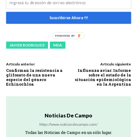
nueva avena con
alto potencial
para producción
Suscribirse Ahora !!!
de forraje
JAVIER RODRIGUEZ
MDA
Artículo anterior
Artículo siguiente
Confirman la resistencia a
Influenza aviar: Informe
glifosato de una nueva
sobre el estado de la
especie del género
situación epidemiológica
Echinochloa
en la Argentina
Noticias De Campo
https://www.noticiasdecampo.com/
Todas las Noticias de Campo en un sólo lugar.