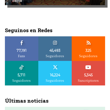
corto
Seguinos en Redes
77,191
45,493
325
Fans
Seguidores
Seguidores
5,711
16,224
5,345
Seguidores
Seguidores
Suscriptores
Últimas noticias