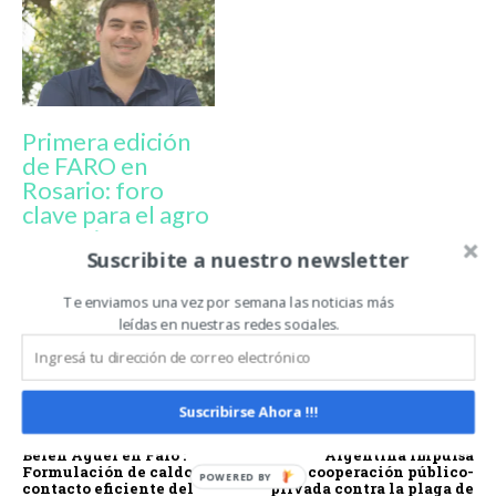
Primera edición
de FARO en
Rosario: foro
clave para el agro
argentino
Suscribite a nuestro newsletter
Te enviamos una vez por semana las noticias más
AGROACTIVA
APLICACIONES EFICIENTES
FARO
leídas en nuestras redes sociales.
FORO AGROINDUSTRIAL ARGENTINO
MARIO CORRADI
PUERTO NORTE
ROSY NARDI
Suscribirse Ahora !!!
Artículo anterior
Artículo siguiente
Belén Aguer en Faro :
Argentina impulsa
Formulación de caldos y
cooperación público-
contacto eficiente del
privada contra la plaga de