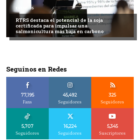
EVENTOS
RTRS destaca el potencial de la soja
certificada para impulsar una
salmonicultura más baja en carbono
Seguinos en Redes
77,195
45,492
325
Fans
Seguidores
Seguidores
5,707
16,224
5,345
Seguidores
Seguidores
Suscriptores