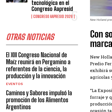
tecnológica en el
Congreso Aapresid
CONGRESO AAPRESID 2026
New Holland pres
Con so
OTRAS NOTICIAS
marca 
El XIII Congreso Nacional de
New Hollan
Maíz reunirá en Pergamino a
Predio Fer
referentes de la ciencia, la
exhibirá s
producción y la innovación
agrícolas 
EVENTOS
“La Expos
Caminos y Sabores impulsó la
forraje y 
promoción de los Alimentos
producción
Argentinos
ocasión ta