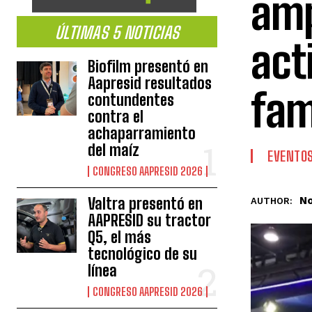
amp
ÚLTIMAS 5 NOTICIAS
act
Biofilm presentó en
Aapresid resultados
fam
contundentes
contra el
achaparramiento
del maíz
EVENTO
CONGRESO AAPRESID 2026
No
Valtra presentó en
AUTHOR:
AAPRESID su tractor
Q5, el más
tecnológico de su
línea
CONGRESO AAPRESID 2026