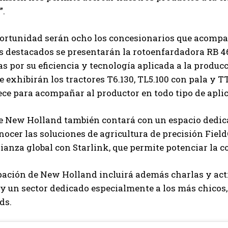
”.
ortunidad serán ocho los concesionarios que acompañ
Suscribite al Newsletter
s destacados se presentarán la rotoenfardadora RB 46
s por su eficiencia y tecnología aplicada a la producci
 exhibirán los tractores T6.130, TL5.100 con pala y T
ce para acompañar al productor en todo tipo de apli
QUIERO SUSCRIBIRME
e New Holland también contará con un espacio dedicad
Leí y acepto la
Política de Privacidad
.
ocer las soluciones de agricultura de precisión Fiel
lianza global con Starlink, que permite potenciar la 
ipación de New Holland incluirá además charlas y ac
 un sector dedicado especialmente a los más chicos,
ds.