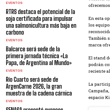
EVENTOS
ofrecemos
RTRS destaca el potencial de la
soja certificada para impulsar
En esta op
una salmonicultura más baja en
los equipo
carbono
reconocida
También se
EVENTOS
marca ofre
Balcarce será sede de la
primera jornada técnica «La
El stand d
Papa, de Argentina al Mundo»
podrán con
reciente a
EVENTOS
Río Cuarto será sede de
La partic
ArgenCarne 2026, la gran
Campaña, y
muestra de la cadena cárnica
espacio Ki
EVENTOS
SENASA presentó avances