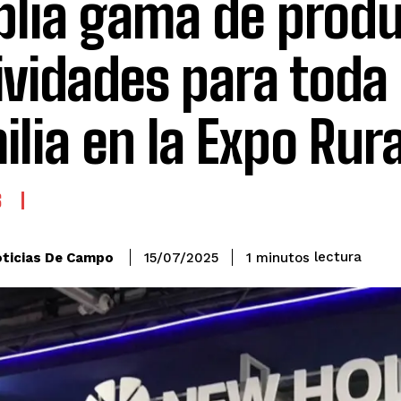
lia gama de produ
ividades para toda 
ilia en la Expo Rur
S
lectura
ticias De Campo
1
minutos
15/07/2025