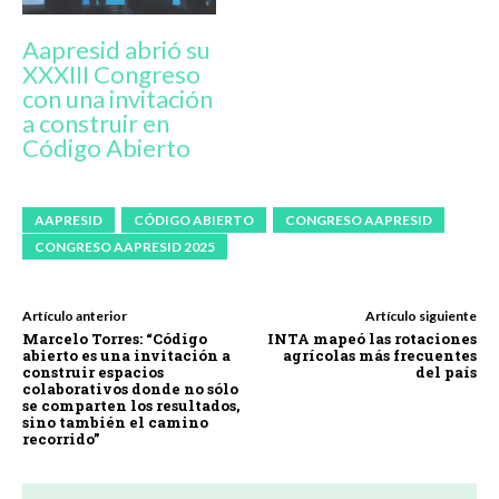
Aapresid abrió su
XXXIII Congreso
con una invitación
a construir en
Código Abierto
AAPRESID
CÓDIGO ABIERTO
CONGRESO AAPRESID
CONGRESO AAPRESID 2025
Artículo anterior
Artículo siguiente
Marcelo Torres: “Código
INTA mapeó las rotaciones
abierto es una invitación a
agrícolas más frecuentes
construir espacios
del país
colaborativos donde no sólo
se comparten los resultados,
sino también el camino
recorrido”