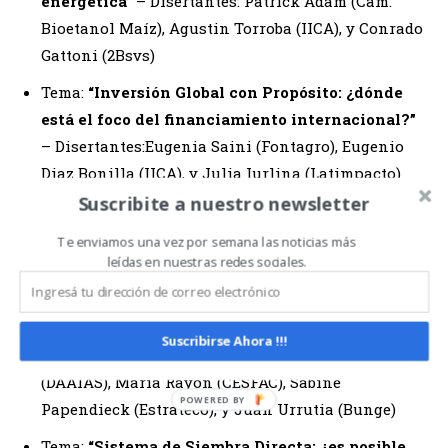
energética”
– Disertantes: Patrick Adam (Cam.
Bioetanol Maíz), Agustin Torroba (IICA), y Conrado
Gattoni (2Bsvs)
Tema:
“Inversión Global con Propósito: ¿dónde
está el foco del financiamiento internacional?”
– Disertantes:Eugenia Saini (Fontagro), Eugenio
Diaz Bonilla (IICA), y Julia Iurlina (Latimpacto)
Suscribite a nuestro newsletter
Tema:
“Geopolítica, comercio internacional y su
impacto en el agro”
– Disertantes: Marcelo
Te enviamos una vez por semana las noticias más
leídas en nuestras redes sociales.
Elizondo (DNI/ITBA), Valeria Piñeiro
(IFPRI/CGIAR).
Tema:
“EUDR: ¿estás preparado para cumplir la
Suscribirse Ahora !!!
normativa europea?”
– Disertantes: Marnix Doorn
(DAAIAS), Maria Rayon (CESFAC), Sabine
Papendieck (Estrateco), y Juan Urrutia (Bunge)
Tema:
“Sistema de Siembra Directa: ¿es posible