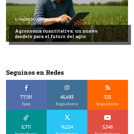
CONGRESO AAPRESID 2025
Agronomía cuantitativa: un nuevo
modelo para el futuro del agro
Seguinos en Redes
77,191
45,493
325
Fans
Seguidores
Seguidores
5,711
16,224
5,345
Seguidores
Seguidores
Suscriptores