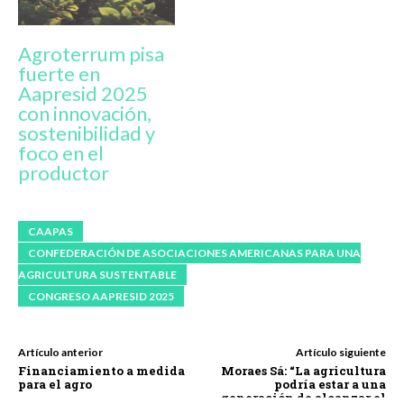
Agroterrum pisa
fuerte en
Aapresid 2025
con innovación,
sostenibilidad y
foco en el
productor
CAAPAS
CONFEDERACIÓN DE ASOCIACIONES AMERICANAS PARA UNA
AGRICULTURA SUSTENTABLE
CONGRESO AAPRESID 2025
Artículo anterior
Artículo siguiente
Financiamiento a medida
Moraes Sá: “La agricultura
para el agro
podría estar a una
generación de alcanzar el